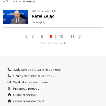
w Szczecinie
» więcej
2026-02-17, godz. 14:33
Rafał Zając
» więcej
7
8
9
10
11
121 na 13 stronach
Zadzwoń do studia: 510 777 666
Czujny non stop: 510 777 222
Wyślij do nas wiadomość
Prognoza pogody
radioszczecin.pl
radioszczecinextra.pl