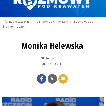
Radio Szczecin
»
Rozmowy pod krawatem
»
Rozmowy pod
krawatem 2026 r.
Monika Helewska
2026-02-06
MICHAŁ KRÓL