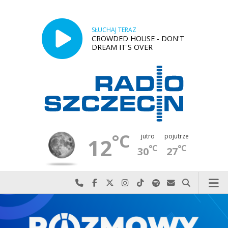
SŁUCHAJ TERAZ
CROWDED HOUSE - DON'T
DREAM IT'S OVER
°C
jutro
pojutrze
12
°C
°C
30
27
Najlepiej po prostu do nas zadzwoń
Odwiedź nas na Facebook-u
Odwiedź nas na X
Odwiedź nas na Instagram-ie
Odwiedź nas na TikTok-u
Szukaj nas na Spotify
Wyślij do nas w
Szukaj