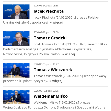
2026-02-24, godz. 08:58
Jacek Piechota
Jacek Piechota [24.02.2026 r.] prezes Polsko-
Ukraińskiej Izby Gospodarczej
» więcej
2026-02-23, godz. 09:00
Tomasz Grodzki
prof. Tomasz Grodzki [23.02.2016 r.] senator, Klub
Parlamentarny Koalicja Obywatelska-Platforma Obywatelska,
Nowoczesna, Inicjatywa Polska, Zieloni
» więcej
2026-02-20, godz. 10:27
Tomasz Wieczorek
Tomasz Wieczorek [20.02.2026 r.] licencjonowany
przewodnik i pilot turystyczny.
» więcej
2026-02-19, godz. 09:05
Waldemar Miśko
Waldemar Miśko [19.02.2026 r.] prezes
Wojewódzkiego Funduszu Ochrony Środowiska i Gospodarki Wodnej