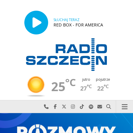
SŁUCHAJ TERAZ
RED BOX - FOR AMERICA
°C
jutro
pojutrze
25
°C
°C
27
22
Najlepiej po prostu do nas zadzwoń
Odwiedź nas na Facebook-u
Odwiedź nas na X
Odwiedź nas na Instagram-ie
Odwiedź nas na TikTok-u
Szukaj nas na Spotify
Wyślij do nas w
Szukaj