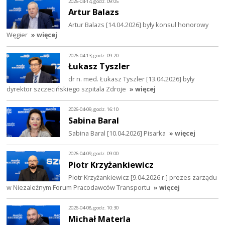
2026-04-14, godz. 09:05
Artur Balazs
Artur Balazs [14.04.2026] były konsul honorowy
Węgier
» więcej
2026-04-13, godz. 09:20
Łukasz Tyszler
dr n. med. Łukasz Tyszler [13.04.2026] były
dyrektor szczecińskiego szpitala Zdroje
» więcej
2026-04-09, godz. 16:10
Sabina Baral
Sabina Baral [10.04.2026] Pisarka
» więcej
2026-04-09, godz. 09:00
Piotr Krzyżankiewicz
Piotr Krzyżankiewicz [9.04.2026 r.] prezes zarządu
w Niezależnym Forum Pracodawców Transportu
» więcej
2026-04-08, godz. 10:30
Michał Materla