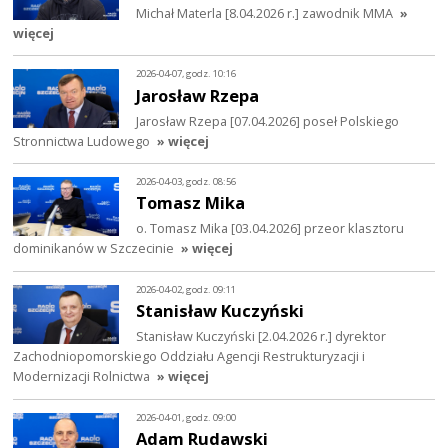
Michał Materla [8.04.2026 r.] zawodnik MMA
»
więcej
2026-04-07, godz. 10:16
Jarosław Rzepa
Jarosław Rzepa [07.04.2026] poseł Polskiego
Stronnictwa Ludowego
» więcej
2026-04-03, godz. 08:56
Tomasz Mika
o. Tomasz Mika [03.04.2026] przeor klasztoru
dominikanów w Szczecinie
» więcej
2026-04-02, godz. 09:11
Stanisław Kuczyński
Stanisław Kuczyński [2.04.2026 r.] dyrektor
Zachodniopomorskiego Oddziału Agencji Restrukturyzacji i
Modernizacji Rolnictwa
» więcej
2026-04-01, godz. 09:00
Adam Rudawski