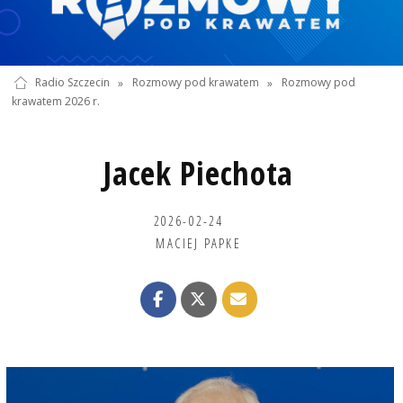
Radio Szczecin
»
Rozmowy pod krawatem
»
Rozmowy pod
krawatem 2026 r.
Jacek Piechota
2026-02-24
MACIEJ PAPKE