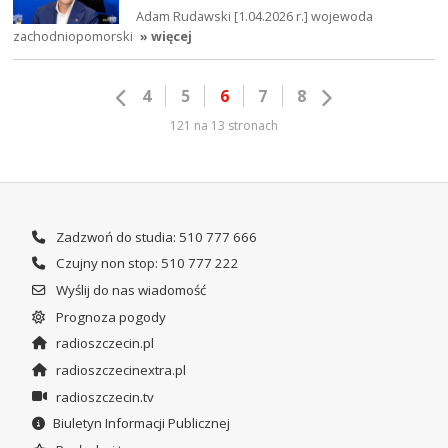
Adam Rudawski [1.04.2026 r.] wojewoda
zachodniopomorski
» więcej
4
5
6
7
8
121 na 13 stronach
Zadzwoń do studia: 510 777 666
Czujny non stop: 510 777 222
Wyślij do nas wiadomość
Prognoza pogody
radioszczecin.pl
radioszczecinextra.pl
radioszczecin.tv
Biuletyn Informacji Publicznej