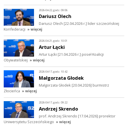
2026-04-22, godz. 09:06
Dariusz Olech
Dariusz Olech [22.04.2026 r.] lider szczecińskiej
Konfederacji
» więcej
2026-04-21, godz. 10:01
Artur Łącki
Artur Łącki [21.04.2026 r.] poseł Koalicji
Obywatelskiej
» więcej
2026-04-17, godz. 10:42
Małgorzata Głodek
Małgorzata Głodek [20.04.2026] burmistrz
Złocieńca
» więcej
2026-04-17, godz. 09:22
Andrzej Skrendo
prof. Andrzej Skrendo [17.04.2026] prorektor
Uniwersytetu Szczecińskiego
» więcej