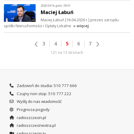
2026-04-16, godz. 09:01
Maciej Łabuń
Maciej Łabuń [16.04.2026 r.] prezes zarządu
spółki Nieruchomości i Opłaty Lokalne
» więcej
3
4
5
6
7
121 na 13 stronach
Zadzwoń do studia: 510 777 666
Czujny non stop: 510 777 222
Wyślij do nas wiadomość
Prognoza pogody
radioszczecin.pl
radioszczecinextra.pl
radioszczecin.tv