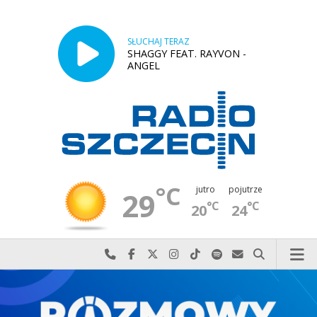
SŁUCHAJ TERAZ
SHAGGY FEAT. RAYVON -
ANGEL
°C
jutro
pojutrze
29
°C
°C
20
24
Najlepiej po prostu do nas zadzwoń
Odwiedź nas na Facebook-u
Odwiedź nas na X
Odwiedź nas na Instagram-ie
Odwiedź nas na TikTok-u
Szukaj nas na Spotify
Wyślij do nas w
Szukaj