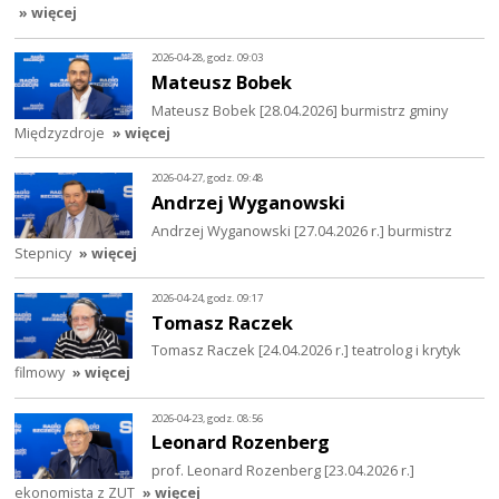
» więcej
2026-04-28, godz. 09:03
Mateusz Bobek
Mateusz Bobek [28.04.2026] burmistrz gminy
Międzyzdroje
» więcej
2026-04-27, godz. 09:48
Andrzej Wyganowski
Andrzej Wyganowski [27.04.2026 r.] burmistrz
Stepnicy
» więcej
2026-04-24, godz. 09:17
Tomasz Raczek
Tomasz Raczek [24.04.2026 r.] teatrolog i krytyk
filmowy
» więcej
2026-04-23, godz. 08:56
Leonard Rozenberg
prof. Leonard Rozenberg [23.04.2026 r.]
ekonomista z ZUT
» więcej