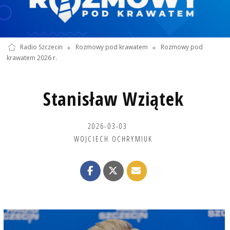
Radio Szczecin
»
Rozmowy pod krawatem
»
Rozmowy pod
krawatem 2026 r.
Stanisław Wziątek
2026-03-03
WOJCIECH OCHRYMIUK