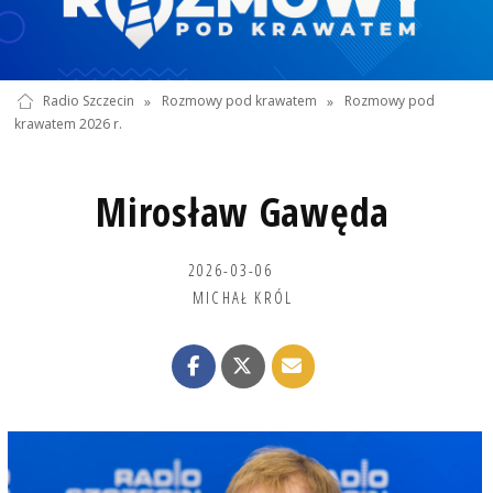
Radio Szczecin
»
Rozmowy pod krawatem
»
Rozmowy pod
krawatem 2026 r.
Mirosław Gawęda
2026-03-06
MICHAŁ KRÓL