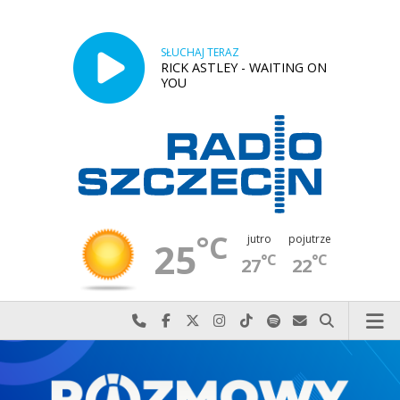
SŁUCHAJ TERAZ
RICK ASTLEY - WAITING ON
YOU
°C
jutro
pojutrze
25
°C
°C
27
22
Najlepiej po prostu do nas zadzwoń
Odwiedź nas na Facebook-u
Odwiedź nas na X
Odwiedź nas na Instagram-ie
Odwiedź nas na TikTok-u
Szukaj nas na Spotify
Wyślij do nas w
Szukaj