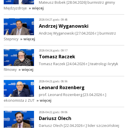
Mateusz Bobek [28.04.2026] burmistrz gminy
Międzyzdroje
» więcej
2026-04-27, godz. 09:48
Andrzej Wyganowski
Andrzej Wyganowski [27.04.2026 r.] burmistrz
Stepnicy
» więcej
2026-04-24, godz. 09:17
Tomasz Raczek
Tomasz Raczek [24.04.2026 r.] teatrolog i krytyk
filmowy
» więcej
2026-04-23, godz. 08:56
Leonard Rozenberg
prof. Leonard Rozenberg [23.04.2026 r.]
ekonomista z ZUT
» więcej
2026-04-22, godz. 09:06
Dariusz Olech
Dariusz Olech [22.04.2026 r.] lider szczecińskiej