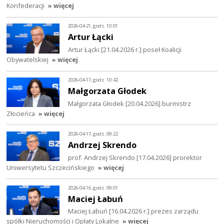
Konfederacji
» więcej
2026-04-21, godz. 10:01
Artur Łącki
Artur Łącki [21.04.2026 r.] poseł Koalicji
Obywatelskiej
» więcej
2026-04-17, godz. 10:42
Małgorzata Głodek
Małgorzata Głodek [20.04.2026] burmistrz
Złocieńca
» więcej
2026-04-17, godz. 09:22
Andrzej Skrendo
prof. Andrzej Skrendo [17.04.2026] prorektor
Uniwersytetu Szczecińskiego
» więcej
2026-04-16, godz. 09:01
Maciej Łabuń
Maciej Łabuń [16.04.2026 r.] prezes zarządu
spółki Nieruchomości i Opłaty Lokalne
» więcej