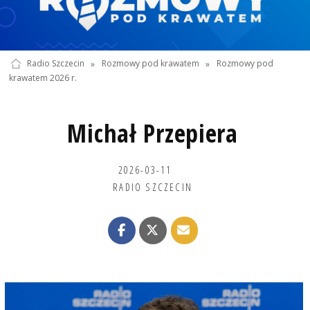
Radio Szczecin
»
Rozmowy pod krawatem
»
Rozmowy pod
krawatem 2026 r.
Michał Przepiera
2026-03-11
RADIO SZCZECIN