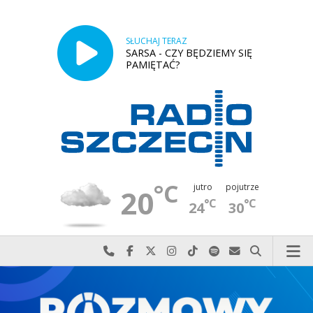
SŁUCHAJ TERAZ
SARSA - CZY BĘDZIEMY SIĘ
PAMIĘTAĆ?
°C
jutro
pojutrze
20
°C
°C
24
30
Najlepiej po prostu do nas zadzwoń
Odwiedź nas na Facebook-u
Odwiedź nas na X
Odwiedź nas na Instagram-ie
Odwiedź nas na TikTok-u
Szukaj nas na Spotify
Wyślij do nas w
Szukaj