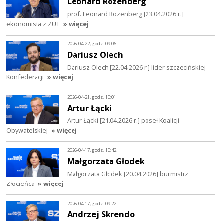
Leonard Rozenberg
prof. Leonard Rozenberg [23.04.2026 r.]
ekonomista z ZUT
» więcej
2026-04-22, godz. 09:06
Dariusz Olech
Dariusz Olech [22.04.2026 r.] lider szczecińskiej
Konfederacji
» więcej
2026-04-21, godz. 10:01
Artur Łącki
Artur Łącki [21.04.2026 r.] poseł Koalicji
Obywatelskiej
» więcej
2026-04-17, godz. 10:42
Małgorzata Głodek
Małgorzata Głodek [20.04.2026] burmistrz
Złocieńca
» więcej
2026-04-17, godz. 09:22
Andrzej Skrendo