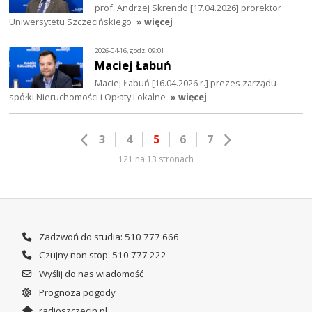
prof. Andrzej Skrendo [17.04.2026] prorektor
Uniwersytetu Szczecińskiego
» więcej
2026-04-16, godz. 09:01
Maciej Łabuń
Maciej Łabuń [16.04.2026 r.] prezes zarządu
spółki Nieruchomości i Opłaty Lokalne
» więcej
3
4
5
6
7
121 na 13 stronach
Zadzwoń do studia: 510 777 666
Czujny non stop: 510 777 222
Wyślij do nas wiadomość
Prognoza pogody
radioszczecin.pl