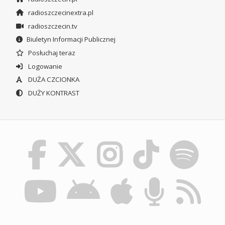
radioszczecinextra.pl
radioszczecin.tv
Biuletyn Informacji Publicznej
Posłuchaj teraz
Logowanie
DUŻA CZCIONKA
DUŻY KONTRAST