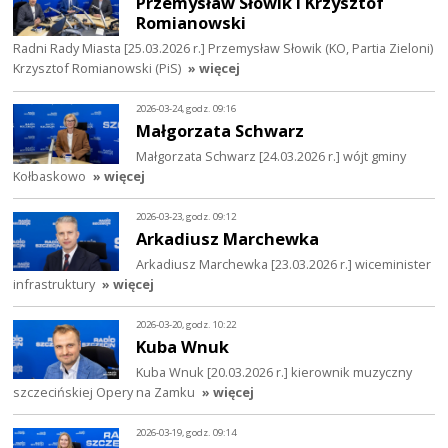
Przemysław Słowik i Krzysztof
Romianowski
Radni Rady Miasta [25.03.2026 r.] Przemysław Słowik (KO, Partia Zieloni)
Krzysztof Romianowski (PiS)
» więcej
2026-03-24, godz. 09:16
Małgorzata Schwarz
Małgorzata Schwarz [24.03.2026 r.] wójt gminy
Kołbaskowo
» więcej
2026-03-23, godz. 09:12
Arkadiusz Marchewka
Arkadiusz Marchewka [23.03.2026 r.] wiceminister
infrastruktury
» więcej
2026-03-20, godz. 10:22
Kuba Wnuk
Kuba Wnuk [20.03.2026 r.] kierownik muzyczny
szczecińskiej Opery na Zamku
» więcej
2026-03-19, godz. 09:14