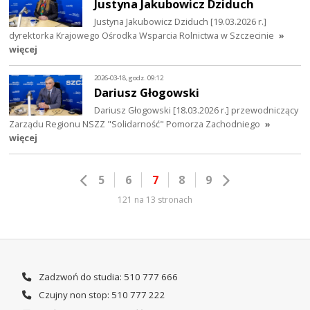
Justyna Jakubowicz Dziduch
Justyna Jakubowicz Dziduch [19.03.2026 r.]
dyrektorka Krajowego Ośrodka Wsparcia Rolnictwa w Szczecinie
»
więcej
2026-03-18, godz. 09:12
Dariusz Głogowski
Dariusz Głogowski [18.03.2026 r.] przewodniczący
Zarządu Regionu NSZZ "Solidarność" Pomorza Zachodniego
»
więcej
5
6
7
8
9
121 na 13 stronach
Zadzwoń do studia: 510 777 666
Czujny non stop: 510 777 222