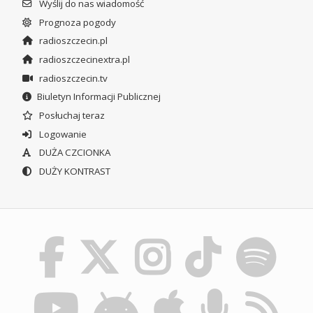
Wyślij do nas wiadomość
Prognoza pogody
radioszczecin.pl
radioszczecinextra.pl
radioszczecin.tv
Biuletyn Informacji Publicznej
Posłuchaj teraz
Logowanie
DUŻA CZCIONKA
DUŻY KONTRAST