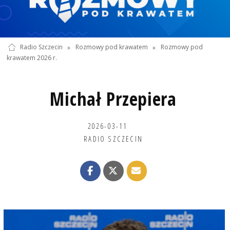
Radio Szczecin
»
Rozmowy pod krawatem
»
Rozmowy pod
krawatem 2026 r.
Michał Przepiera
2026-03-11
RADIO SZCZECIN