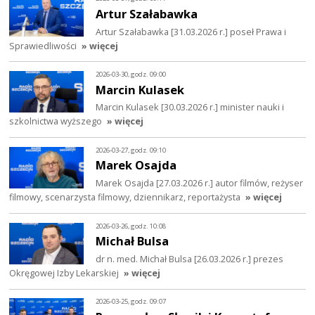
Artur Szałabawka
Artur Szałabawka [31.03.2026 r.] poseł Prawa i
Sprawiedliwości
» więcej
2026-03-30, godz. 09:00
Marcin Kulasek
Marcin Kulasek [30.03.2026 r.] minister nauki i
szkolnictwa wyższego
» więcej
2026-03-27, godz. 09:10
Marek Osajda
Marek Osajda [27.03.2026 r.] autor filmów, reżyser
filmowy, scenarzysta filmowy, dziennikarz, reportażysta
» więcej
2026-03-26, godz. 10:08
Michał Bulsa
dr n. med. Michał Bulsa [26.03.2026 r.] prezes
Okręgowej Izby Lekarskiej
» więcej
2026-03-25, godz. 09:07