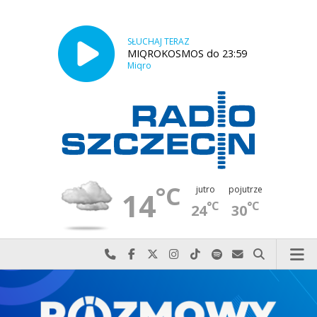
SŁUCHAJ TERAZ
MIQROKOSMOS do 23:59
Miqro
°C
jutro
pojutrze
14
°C
°C
24
30
Najlepiej po prostu do nas zadzwoń
Odwiedź nas na Facebook-u
Odwiedź nas na X
Odwiedź nas na Instagram-ie
Odwiedź nas na TikTok-u
Szukaj nas na Spotify
Wyślij do nas w
Szukaj