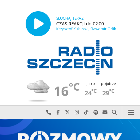
SŁUCHAJ TERAZ
CZAS REAKCJI do 02:00
Krzysztof Kukliński, Sławomir Orlik
°C
jutro
pojutrze
16
°C
°C
24
29
Najlepiej po prostu do nas zadzwoń
Odwiedź nas na Facebook-u
Odwiedź nas na X
Odwiedź nas na Instagram-ie
Odwiedź nas na TikTok-u
Szukaj nas na Spotify
Wyślij do nas w
Szukaj