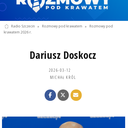
Radio Szczecin
»
Rozmowy pod krawatem
»
Rozmowy pod
krawatem 2026 r.
Dariusz Doskocz
2026-03-12
MICHAŁ KRÓL