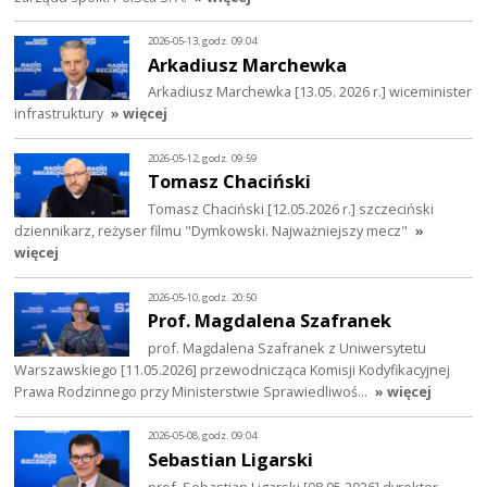
2026-05-13, godz. 09:04
Arkadiusz Marchewka
Arkadiusz Marchewka [13.05. 2026 r.] wiceminister
infrastruktury
» więcej
2026-05-12, godz. 09:59
Tomasz Chaciński
Tomasz Chaciński [12.05.2026 r.] szczeciński
dziennikarz, reżyser filmu "Dymkowski. Najważniejszy mecz"
»
więcej
2026-05-10, godz. 20:50
Prof. Magdalena Szafranek
prof. Magdalena Szafranek z Uniwersytetu
Warszawskiego [11.05.2026] przewodnicząca Komisji Kodyfikacyjnej
Prawa Rodzinnego przy Ministerstwie Sprawiedliwoś…
» więcej
2026-05-08, godz. 09:04
Sebastian Ligarski
prof. Sebastian Ligarski [08.05.2026] dyrektor