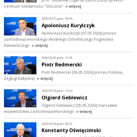
Centrum Solidarności "Stocznia"
» więcej
2026-05-07, godz. 09:05
Apoloniusz Kurylczyk
Apoloniusz Kurylczyk [07.05.2026] prezes
zachodniopomorskiego Wodnego Ochotniczego Pogotowia
Ratowniczego
» więcej
2026-05-05, godz. 15:35
Piotr Redmerski
Piotr Redmerski [06.05.2026] prezes Polskiej
Żeglugi Bałtyckiej
» więcej
2026-05-04, godz. 14:54
Olgierd Geblewicz
Olgierd Geblewicz [05.05.2026] marszałek
województwa zachodniopomorskiego
» więcej
2026-05-04, godz. 09:02
Konstanty Oświęcimski