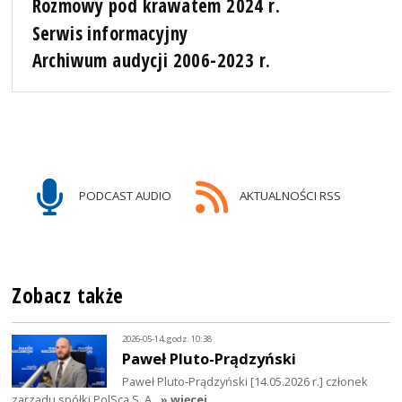
Rozmowy pod krawatem 2024 r.
Serwis informacyjny
Archiwum audycji 2006-2023 r.
PODCAST AUDIO
AKTUALNOŚCI RSS
Zobacz także
2026-05-14, godz. 10:38
Paweł Pluto-Prądzyński
Paweł Pluto-Prądzyński [14.05.2026 r.] członek
zarządu spółki PolSca S. A.
» więcej