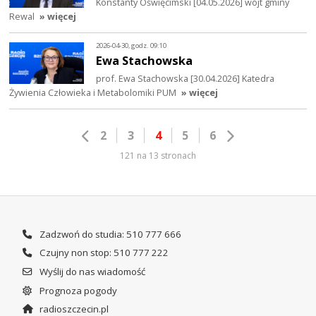
Konstanty Oświęcimski [04.05.2026] wójt gminy
Rewal
» więcej
2026-04-30, godz. 09:10
Ewa Stachowska
prof. Ewa Stachowska [30.04.2026] Katedra
Żywienia Człowieka i Metabolomiki PUM
» więcej
2
3
4
5
6
121 na 13 stronach
Zadzwoń do studia: 510 777 666
Czujny non stop: 510 777 222
Wyślij do nas wiadomość
Prognoza pogody
radioszczecin.pl