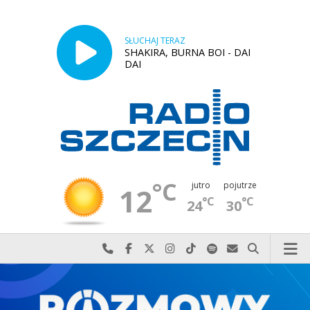
SŁUCHAJ TERAZ
SHAKIRA, BURNA BOI - DAI
DAI
°C
jutro
pojutrze
12
°C
°C
24
30
Najlepiej po prostu do nas zadzwoń
Odwiedź nas na Facebook-u
Odwiedź nas na X
Odwiedź nas na Instagram-ie
Odwiedź nas na TikTok-u
Szukaj nas na Spotify
Wyślij do nas w
Szukaj