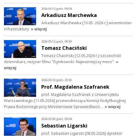
2026-05-13, godz. 09:04
Arkadiusz Marchewka
Arkadiusz Marchewka [13.05. 2026 r.] wiceminister
infrastruktury
» więcej
2026-05-12, godz. 09:59
Tomasz Chaciński
Tomasz Chaciński [12.05.2026 r.] szczeciński
dziennikarz, reżyser filmu "Dymkowski. Najważniejszy mecz"
»
więcej
2026-05-10, godz. 20:50
Prof. Magdalena Szafranek
prof. Magdalena Szafranek z Uniwersytetu
Warszawskiego [11.05.2026] przewodnicząca Komisji Kodyfikacyjnej
Prawa Rodzinnego przy Ministerstwie Sprawiedliwoś…
» więcej
2026-05-08, godz. 09:04
Sebastian Ligarski
prof. Sebastian Ligarski [08.05.2026] dyrektor