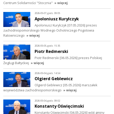
Centrum Solidarności "Stocznia"
» więcej
2026-05-07, godz. 09:05
Apoloniusz Kurylczyk
Apoloniusz Kurylczyk [07.05.2026] prezes
zachodniopomorskiego Wodnego Ochotniczego Pogotowia
Ratowniczego
» więcej
2026-05-05, godz. 15:35
Piotr Redmerski
Piotr Redmerski [06.05.2026] prezes Polskiej
Żeglugi Bałtyckiej
» więcej
2026-05-04, godz. 14:54
Olgierd Geblewicz
Olgierd Geblewicz [05.05.2026] marszałek
województwa zachodniopomorskiego
» więcej
2026-05-04, godz. 09:02
Konstanty Oświęcimski
Konstanty Oświęcimski [04.05.2026] wójt gminy