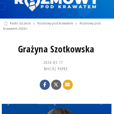
Radio Szczecin
»
Rozmowy pod krawatem
»
Rozmowy pod
krawatem 2026 r.
Grażyna Szotkowska
2026-03-17
MACIEJ PAPKE