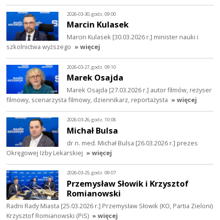
2026-03-30, godz. 09:00
Marcin Kulasek
Marcin Kulasek [30.03.2026 r.] minister nauki i
szkolnictwa wyższego
» więcej
2026-03-27, godz. 09:10
Marek Osajda
Marek Osajda [27.03.2026 r.] autor filmów, reżyser
filmowy, scenarzysta filmowy, dziennikarz, reportażysta
» więcej
2026-03-26, godz. 10:08
Michał Bulsa
dr n. med. Michał Bulsa [26.03.2026 r.] prezes
Okręgowej Izby Lekarskiej
» więcej
2026-03-25, godz. 09:07
Przemysław Słowik i Krzysztof
Romianowski
Radni Rady Miasta [25.03.2026 r.] Przemysław Słowik (KO, Partia Zieloni)
Krzysztof Romianowski (PiS)
» więcej