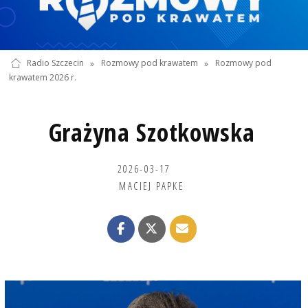
Radio Szczecin
»
Rozmowy pod krawatem
»
Rozmowy pod
krawatem 2026 r.
Grażyna Szotkowska
2026-03-17
MACIEJ PAPKE