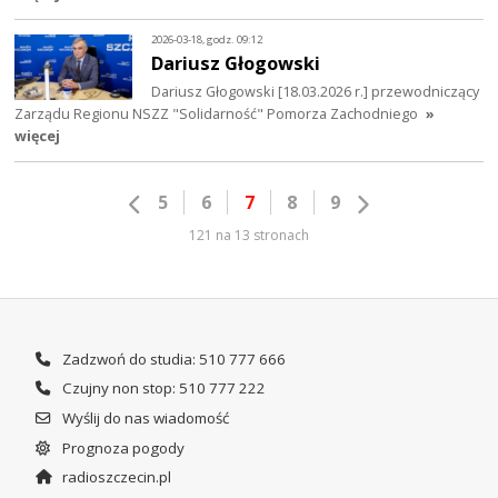
2026-03-18, godz. 09:12
Dariusz Głogowski
Dariusz Głogowski [18.03.2026 r.] przewodniczący
Zarządu Regionu NSZZ "Solidarność" Pomorza Zachodniego
»
więcej
5
6
7
8
9
121 na 13 stronach
Zadzwoń do studia: 510 777 666
Czujny non stop: 510 777 222
Wyślij do nas wiadomość
Prognoza pogody
radioszczecin.pl