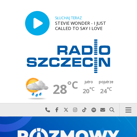
SŁUCHAJ TERAZ
STEVIE WONDER - I JUST
CALLED TO SAY I LOVE
°C
jutro
pojutrze
28
°C
°C
20
24
Najlepiej po prostu do nas zadzwoń
Odwiedź nas na Facebook-u
Odwiedź nas na X
Odwiedź nas na Instagram-ie
Odwiedź nas na TikTok-u
Szukaj nas na Spotify
Wyślij do nas w
Szukaj