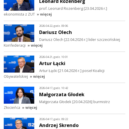
Leonard Rozenberg
prof. Leonard Rozenberg [23.04.2026 r.]
ekonomista z ZUT
» więcej
2026-04-22, godz. 09:06
Dariusz Olech
Dariusz Olech [22.04.2026 r.] lider szczecińskiej
Konfederacji
» więcej
2026-04-21, godz. 10:01
Artur Łącki
Artur Łącki [21.04.2026 r.] poseł Koalicji
Obywatelskiej
» więcej
2026-04-17, godz. 10:42
Małgorzata Głodek
Małgorzata Głodek [20.04.2026] burmistrz
Złocieńca
» więcej
2026-04-17, godz. 09:22
Andrzej Skrendo