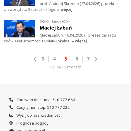
prof. Andrzej Skrendo [17.04.2026] prorektor
Uniwersytetu Szczecińskiego
» więcej
2026-04-16, godz. 09:01
Maciej Łabuń
Maciej Łabuń [16.04.2026 r.] prezes zarządu
spółki Nieruchomości i Opłaty Lokalne
» więcej
3
4
5
6
7
121 na 13 stronach
Zadzwoń do studia: 510 777 666
Czujny non stop: 510 777 222
Wyślij do nas wiadomość
Prognoza pogody
radioszczecin.pl