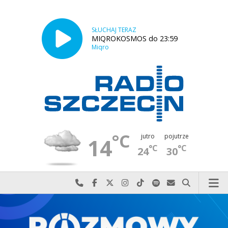
SŁUCHAJ TERAZ
MIQROKOSMOS do 23:59
Miqro
°C
jutro
pojutrze
14
°C
°C
24
30
Najlepiej po prostu do nas zadzwoń
Odwiedź nas na Facebook-u
Odwiedź nas na X
Odwiedź nas na Instagram-ie
Odwiedź nas na TikTok-u
Szukaj nas na Spotify
Wyślij do nas w
Szukaj