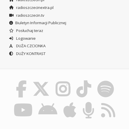
radioszczecinextra.pl
radioszczecin.tv
Biuletyn Informacji Publicznej
Posłuchaj teraz
Logowanie
DUŻA CZCIONKA
DUŻY KONTRAST