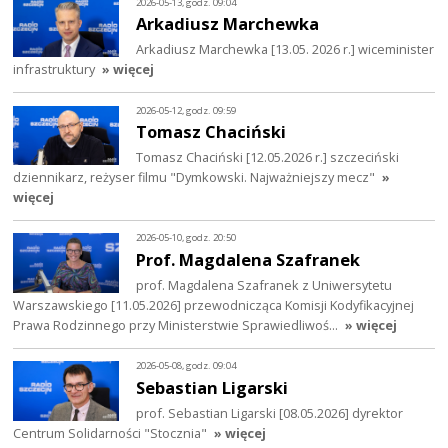
2026-05-13, godz. 09:04
Arkadiusz Marchewka
Arkadiusz Marchewka [13.05. 2026 r.] wiceminister
infrastruktury
» więcej
2026-05-12, godz. 09:59
Tomasz Chaciński
Tomasz Chaciński [12.05.2026 r.] szczeciński
dziennikarz, reżyser filmu "Dymkowski. Najważniejszy mecz"
»
więcej
2026-05-10, godz. 20:50
Prof. Magdalena Szafranek
prof. Magdalena Szafranek z Uniwersytetu
Warszawskiego [11.05.2026] przewodnicząca Komisji Kodyfikacyjnej
Prawa Rodzinnego przy Ministerstwie Sprawiedliwoś…
» więcej
2026-05-08, godz. 09:04
Sebastian Ligarski
prof. Sebastian Ligarski [08.05.2026] dyrektor
Centrum Solidarności "Stocznia"
» więcej