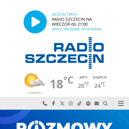
SŁUCHAJ TERAZ
RADIO SZCZECIN NA
WIECZÓR do 21:00
Janusz Wilczyński, Anna Kolmer
°C
jutro
pojutrze
18
°C
°C
20
24
Najlepiej po prostu do nas zadzwoń
Odwiedź nas na Facebook-u
Odwiedź nas na X
Odwiedź nas na Instagram-ie
Odwiedź nas na TikTok-u
Szukaj nas na Spotify
Wyślij do nas w
Szukaj