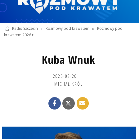
Radio Szczecin
»
Rozmowy pod krawatem
»
Rozmowy pod
krawatem 2026 r.
Kuba Wnuk
2026-03-20
MICHAŁ KRÓL