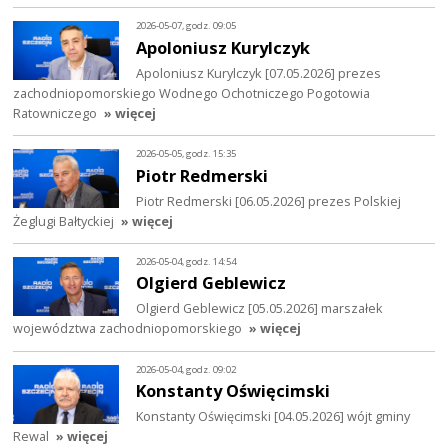
2026-05-07, godz. 09:05
Apoloniusz Kurylczyk
Apoloniusz Kurylczyk [07.05.2026] prezes
zachodniopomorskiego Wodnego Ochotniczego Pogotowia
Ratowniczego
» więcej
2026-05-05, godz. 15:35
Piotr Redmerski
Piotr Redmerski [06.05.2026] prezes Polskiej
Żeglugi Bałtyckiej
» więcej
2026-05-04, godz. 14:54
Olgierd Geblewicz
Olgierd Geblewicz [05.05.2026] marszałek
województwa zachodniopomorskiego
» więcej
2026-05-04, godz. 09:02
Konstanty Oświęcimski
Konstanty Oświęcimski [04.05.2026] wójt gminy
Rewal
» więcej