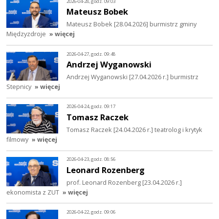
2026-04-28, godz. 09:03
Mateusz Bobek
Mateusz Bobek [28.04.2026] burmistrz gminy
Międzyzdroje
» więcej
2026-04-27, godz. 09:48
Andrzej Wyganowski
Andrzej Wyganowski [27.04.2026 r.] burmistrz
Stepnicy
» więcej
2026-04-24, godz. 09:17
Tomasz Raczek
Tomasz Raczek [24.04.2026 r.] teatrolog i krytyk
filmowy
» więcej
2026-04-23, godz. 08:56
Leonard Rozenberg
prof. Leonard Rozenberg [23.04.2026 r.]
ekonomista z ZUT
» więcej
2026-04-22, godz. 09:06