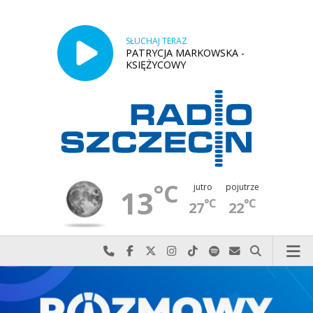
SŁUCHAJ TERAZ
PATRYCJA MARKOWSKA -
KSIĘŻYCOWY
°C
jutro
pojutrze
13
°C
°C
27
22
Najlepiej po prostu do nas zadzwoń
Odwiedź nas na Facebook-u
Odwiedź nas na X
Odwiedź nas na Instagram-ie
Odwiedź nas na TikTok-u
Szukaj nas na Spotify
Wyślij do nas w
Szukaj