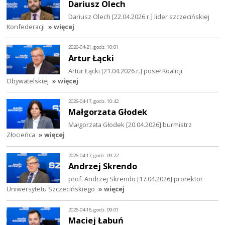
Dariusz Olech
Dariusz Olech [22.04.2026 r.] lider szczecińskiej
Konfederacji
» więcej
2026-04-21, godz. 10:01
Artur Łącki
Artur Łącki [21.04.2026 r.] poseł Koalicji
Obywatelskiej
» więcej
2026-04-17, godz. 10:42
Małgorzata Głodek
Małgorzata Głodek [20.04.2026] burmistrz
Złocieńca
» więcej
2026-04-17, godz. 09:22
Andrzej Skrendo
prof. Andrzej Skrendo [17.04.2026] prorektor
Uniwersytetu Szczecińskiego
» więcej
2026-04-16, godz. 09:01
Maciej Łabuń