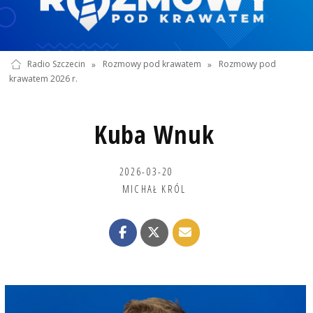
Radio Szczecin
»
Rozmowy pod krawatem
»
Rozmowy pod
krawatem 2026 r.
Kuba Wnuk
2026-03-20
MICHAŁ KRÓL