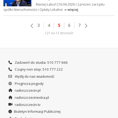
Maciej Łabuń [16.04.2026 r.] prezes zarządu
spółki Nieruchomości i Opłaty Lokalne
» więcej
3
4
5
6
7
121 na 13 stronach
Zadzwoń do studia: 510 777 666
Czujny non stop: 510 777 222
Wyślij do nas wiadomość
Prognoza pogody
radioszczecin.pl
radioszczecinextra.pl
radioszczecin.tv
Biuletyn Informacji Publicznej