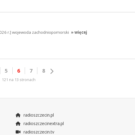
026 r.] wojewoda zachodniopomorski
» więcej
5
6
7
8
121 na 13 stronach
radioszczecin.pl
radioszczecinextra.pl
radioszczecin.tv