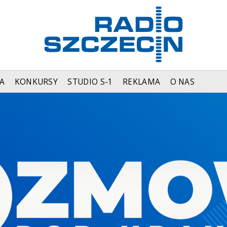
A
KONKURSY
STUDIO S-1
REKLAMA
O NAS