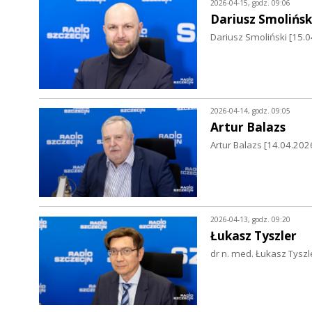
2026-04-15, godz. 09:06
Dariusz Smolińsk
Dariusz Smoliński [15.0
2026-04-14, godz. 09:05
Artur Balazs
Artur Balazs [14.04.20
2026-04-13, godz. 09:20
Łukasz Tyszler
dr n. med. Łukasz Tyszl