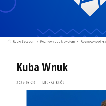
Radio Szczecin
»
Rozmowy pod krawatem
»
Rozmowy pod kra
Kuba Wnuk
2026-03-20
MICHAŁ KRÓL