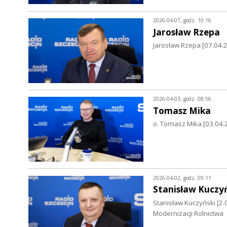
2026-04-07, godz. 10:16
Jarosław Rzepa
Jarosław Rzepa [07.04.
2026-04-03, godz. 08:56
Tomasz Mika
o. Tomasz Mika [03.04.
2026-04-02, godz. 09:11
Stanisław Kuczy
Stanisław Kuczyński [2.
Modernizacji Rolnictwa