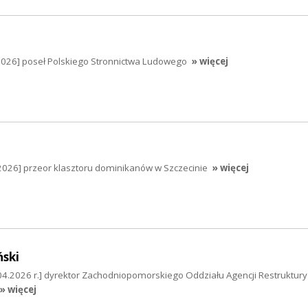
2026] poseł Polskiego Stronnictwa Ludowego
» więcej
2026] przeor klasztoru dominikanów w Szczecinie
» więcej
ński
04.2026 r.] dyrektor Zachodniopomorskiego Oddziału Agencji Restrukturyz
» więcej