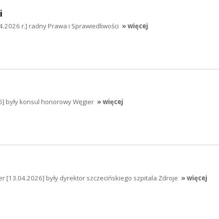
i
4.2026 r.] radny Prawa i Sprawiedliwości
» więcej
26] były konsul honorowy Węgier
» więcej
er [13.04.2026] były dyrektor szczecińskiego szpitala Zdroje
» więcej