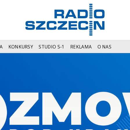
A
KONKURSY
STUDIO S-1
REKLAMA
O NAS