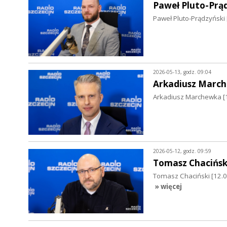
Paweł Pluto-Prą
Paweł Pluto-Prądzyński [
2026-05-13, godz. 09:04
Arkadiusz Marc
Arkadiusz Marchewka [13
2026-05-12, godz. 09:59
Tomasz Chacińsk
Tomasz Chaciński [12.05
» więcej