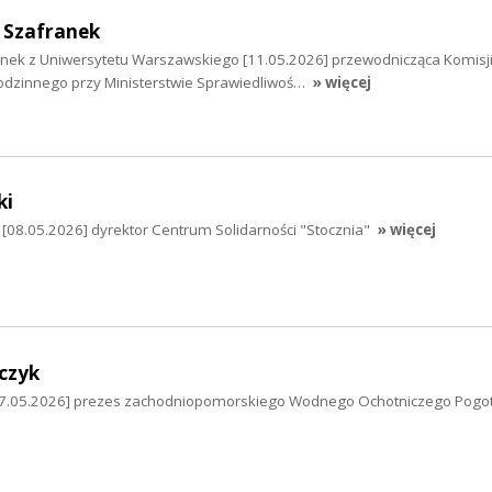
 Szafranek
nek z Uniwersytetu Warszawskiego [11.05.2026] przewodnicząca Komisj
odzinnego przy Ministerstwie Sprawiedliwoś…
» więcej
ki
i [08.05.2026] dyrektor Centrum Solidarności "Stocznia"
» więcej
czyk
[07.05.2026] prezes zachodniopomorskiego Wodnego Ochotniczego Pogo