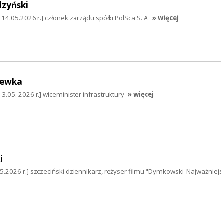
dzyński
14.05.2026 r.] członek zarządu spółki PolSca S. A.
» więcej
hewka
.05. 2026 r.] wiceminister infrastruktury
» więcej
i
.2026 r.] szczeciński dziennikarz, reżyser filmu "Dymkowski. Najważnie