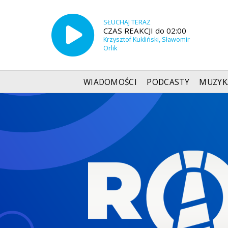
SŁUCHAJ TERAZ
CZAS REAKCJI do 02:00
Krzysztof Kukliński, Sławomir
Orlik
WIADOMOŚCI
PODCASTY
MUZYK