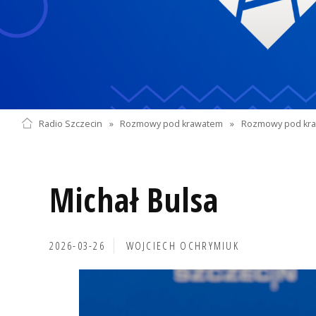
Radio Szczecin
»
Rozmowy pod krawatem
»
Rozmowy pod kra
Michał Bulsa
2026-03-26
WOJCIECH OCHRYMIUK