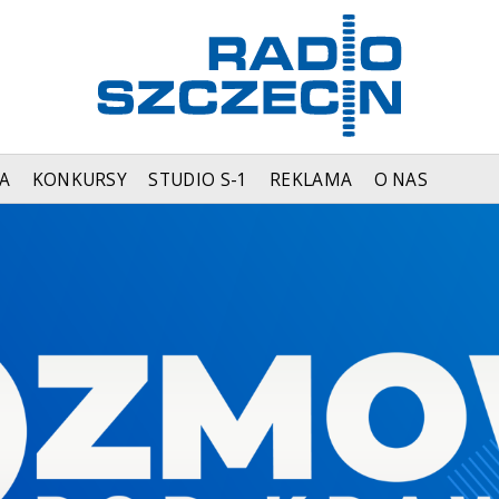
A
KONKURSY
STUDIO S-1
REKLAMA
O NAS