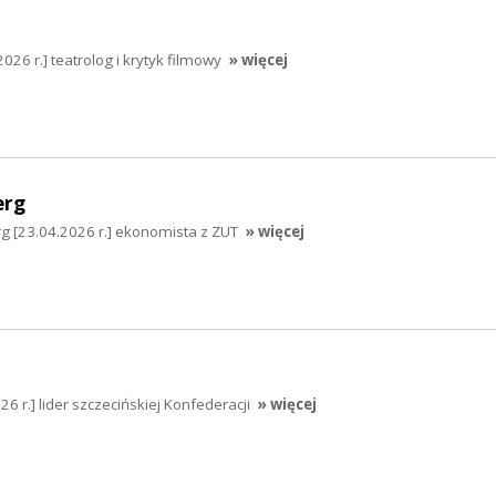
26 r.] teatrolog i krytyk filmowy
» więcej
erg
g [23.04.2026 r.] ekonomista z ZUT
» więcej
6 r.] lider szczecińskiej Konfederacji
» więcej