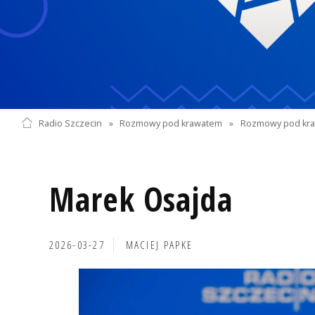
Radio Szczecin
»
Rozmowy pod krawatem
»
Rozmowy pod kra
Marek Osajda
2026-03-27
MACIEJ PAPKE