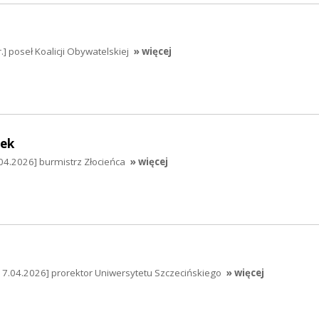
.] poseł Koalicji Obywatelskiej
» więcej
dek
04.2026] burmistrz Złocieńca
» więcej
17.04.2026] prorektor Uniwersytetu Szczecińskiego
» więcej