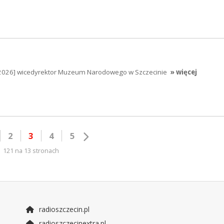
5.2026] wicedyrektor Muzeum Narodowego w Szczecinie
» więcej
2
3
4
5
121 na 13 stronach
radioszczecin.pl
radioszczecinextra.pl