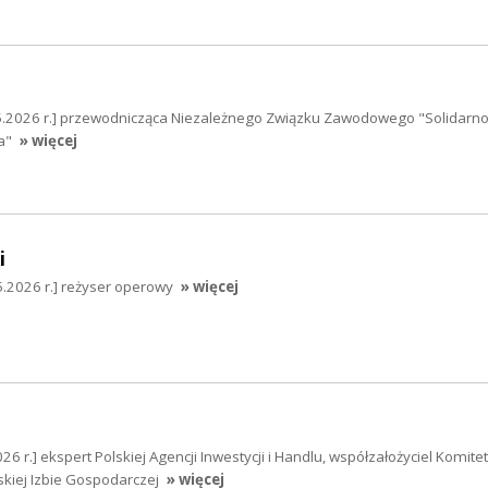
5.2026 r.] przewodnicząca Niezależnego Związku Zawodowego "Solidarno
a"
» więcej
i
05.2026 r.] reżyser operowy
» więcej
6 r.] ekspert Polskiej Agencji Inwestycji i Handlu, współzałożyciel Komitet
skiej Izbie Gospodarczej
» więcej