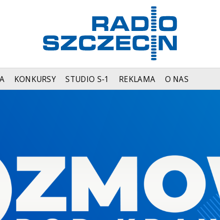
A
KONKURSY
STUDIO S-1
REKLAMA
O NAS