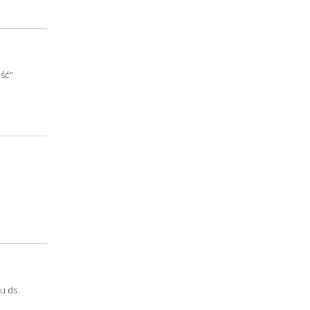
ść"
u ds.