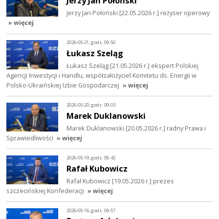
Jerzy Jan Połoński
Jerzy Jan Połoński [22.05.2026 r.] reżyser operowy
» więcej
2026-05-21, godz. 09:50
Łukasz Szeląg
Łukasz Szeląg [21.05.2026 r.] ekspert Polskiej
Agencji Inwestycji i Handlu, współzałożyciel Komitetu ds. Energii w
Polsko-Ukraińskiej Izbie Gospodarczej
» więcej
2026-05-20, godz. 09:03
Marek Duklanowski
Marek Duklanowski [20.05.2026 r.] radny Prawa i
Sprawiedliwości
» więcej
2026-05-19, godz. 08:42
Rafał Kubowicz
Rafał Kubowicz [19.05.2026 r.] prezes
szczecińskiej Konfederacji
» więcej
2026-05-18, godz. 09:57