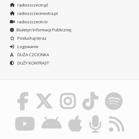
radioszczecin.pl
radioszczecinextra.pl
radioszczecin.tv
Biuletyn Informacji Publicznej
Posłuchaj teraz
Logowanie
DUŻA CZCIONKA
DUŻY KONTRAST