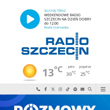
SŁUCHAJ TERAZ
WEEKENDOWE RADIO
SZCZECIN NA DZIEŃ DOBRY
do 12:00
Beata Użarowska
°C
jutro
pojutrze
13
°C
°C
30
25
Najlepiej po prostu do nas zadzwoń
Odwiedź nas na Facebook-u
Odwiedź nas na X
Odwiedź nas na Instagram-ie
Odwiedź nas na TikTok-u
Szukaj nas na Spotify
Wyślij do nas w
Szukaj