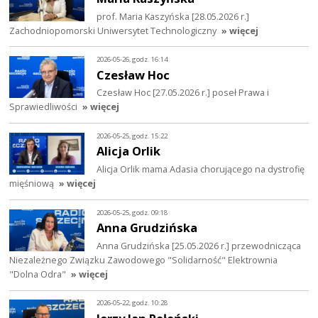
prof. Maria Kaszyńska [28.05.2026 r.]
Zachodniopomorski Uniwersytet Technologiczny
» więcej
2026-05-26, godz. 16:14
Czesław Hoc
Czesław Hoc [27.05.2026 r.] poseł Prawa i
Sprawiedliwości
» więcej
2026-05-25, godz. 15:22
Alicja Orlik
Alicja Orlik mama Adasia chorującego na dystrofię
mięśniową
» więcej
2026-05-25, godz. 09:18
Anna Grudzińska
Anna Grudzińska [25.05.2026 r.] przewodnicząca
Niezależnego Związku Zawodowego "Solidarność" Elektrownia
"Dolna Odra"
» więcej
2026-05-22, godz. 10:28