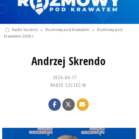
Radio Szczecin
»
Rozmowy pod krawatem
»
Rozmowy pod
krawatem 2026 r.
Andrzej Skrendo
2026-04-17
RADIO SZCZECIN