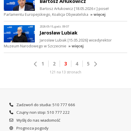
Bartosz Arłukowicz
Bartosz Arłukowicz [18.05.2026 r.] poseł
Parlamentu Europejskiego, Koalicja Obywatelska
» więcej
2026-05-15, godz. 09:07
Jarosław Lubiak
Jarosław Lubiak [15.05.2026] wicedyrektor
Muzeum Narodowego w Szczecinie
» więcej
1
2
3
4
5
121 na 13 stronach
Zadzwoń do studia: 510 777 666
Czujny non stop: 510 777 222
Wyślij do nas wiadomość
Prognoza pogody