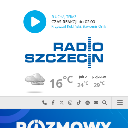
SŁUCHAJ TERAZ
CZAS REAKCJI do 02:00
Krzysztof Kukliński, Sławomir Orlik
°C
jutro
pojutrze
16
°C
°C
24
29
Najlepiej po prostu do nas zadzwoń
Odwiedź nas na Facebook-u
Odwiedź nas na X
Odwiedź nas na Instagram-ie
Odwiedź nas na TikTok-u
Szukaj nas na Spotify
Wyślij do nas w
Szukaj