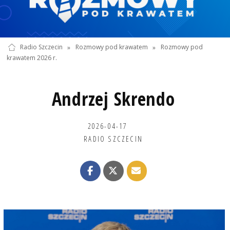
Radio Szczecin
»
Rozmowy pod krawatem
»
Rozmowy pod
krawatem 2026 r.
Andrzej Skrendo
2026-04-17
RADIO SZCZECIN