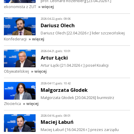
prof. Leonard Rozenberg [23.04.2026 r.]
ekonomista z ZUT
» więcej
2026-04-22, godz. 09:06
Dariusz Olech
Dariusz Olech [22.04.2026 r.] lider szczecińskiej
Konfederacji
» więcej
2026-04-21, godz. 10:01
Artur Łącki
Artur Łącki [21.04.2026 r.] poseł Koalicji
Obywatelskiej
» więcej
2026-04-17, godz. 10:42
Małgorzata Głodek
Małgorzata Głodek [20.04.2026] burmistrz
Złocieńca
» więcej
2026-04-16, godz. 09:01
Maciej Łabuń
Maciej Łabuń [16.04.2026 r.] prezes zarządu