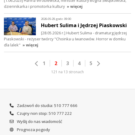
[1.06.2025] Hanna Wróblewska, minister kultury Bogna Świątkowska,
dziennikarka i promotorka kultury
» więcej
2026-05-29, godz. 09:00
Hubert Sulima i Jędrzej Piaskowski
[28.05.2026 r.] Hubert Sulima - dramaturg Jędrzej
Piaskowski - reżyser twórcy "Choinka u Iwanowów. Horror w domku
dla lalek"
» więcej
1
2
3
4
5
121 na 13 stronach
Zadzwoń do studia: 510 777 666
Czujny non stop: 510 777 222
Wyślij do nas wiadomość
Prognoza pogody