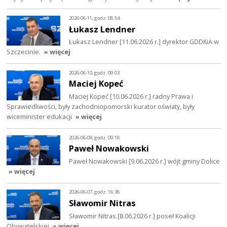
2026-06-11, godz. 08:54
Łukasz Lendner
Łukasz Lendner [11.06.2026 r.] dyrektor GDDKiA w
Szczecinie.
» więcej
2026-06-10, godz. 09:03
Maciej Kopeć
Maciej Kopeć [10.06.2026 r.] radny Prawa i
Sprawiedliwości, były zachodniopomorski kurator oświaty, były
wiceminister edukacji
» więcej
2026-06-09, godz. 09:18
Paweł Nowakowski
Paweł Nowakowski [9.06.2026 r.] wójt gminy Dolice
» więcej
2026-06-07, godz. 16:38
Sławomir Nitras
Sławomir Nitras [8.06.2026 r.] poseł Koalicji
Obywatelskiej
» więcej