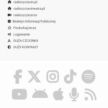
radioszczecin.pl
radioszczecinextra.pl
radioszczecin.tv
Biuletyn Informacji Publicznej
Posłuchaj teraz
Logowanie
DUŻA CZCIONKA
DUŻY KONTRAST