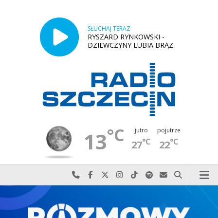
SŁUCHAJ TERAZ
RYSZARD RYNKOWSKI -
DZIEWCZYNY LUBIA BRĄZ
°C
jutro
pojutrze
13
°C
°C
27
22
Najlepiej po prostu do nas zadzwoń
Odwiedź nas na Facebook-u
Odwiedź nas na X
Odwiedź nas na Instagram-ie
Odwiedź nas na TikTok-u
Szukaj nas na Spotify
Wyślij do nas w
Szukaj