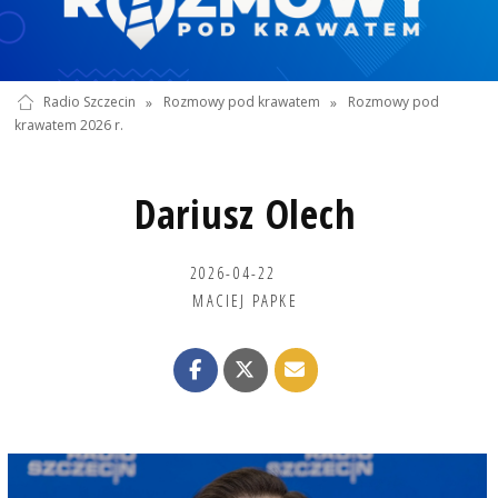
Radio Szczecin
»
Rozmowy pod krawatem
»
Rozmowy pod
krawatem 2026 r.
Dariusz Olech
2026-04-22
MACIEJ PAPKE