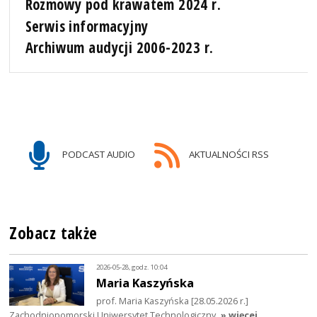
Rozmowy pod krawatem 2024 r.
Serwis informacyjny
Archiwum audycji 2006-2023 r.
PODCAST AUDIO
AKTUALNOŚCI RSS
Zobacz także
2026-05-28, godz. 10:04
Maria Kaszyńska
prof. Maria Kaszyńska [28.05.2026 r.]
Zachodniopomorski Uniwersytet Technologiczny
» więcej