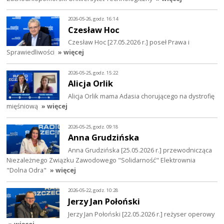
2026-05-26, godz. 16:14
Czesław Hoc
Czesław Hoc [27.05.2026 r.] poseł Prawa i
Sprawiedliwości
» więcej
2026-05-25, godz. 15:22
Alicja Orlik
Alicja Orlik mama Adasia chorującego na dystrofię
mięśniową
» więcej
2026-05-25, godz. 09:18
Anna Grudzińska
Anna Grudzińska [25.05.2026 r.] przewodnicząca
Niezależnego Związku Zawodowego "Solidarność" Elektrownia
"Dolna Odra"
» więcej
2026-05-22, godz. 10:28
Jerzy Jan Połoński
Jerzy Jan Połoński [22.05.2026 r.] reżyser operowy
» więcej