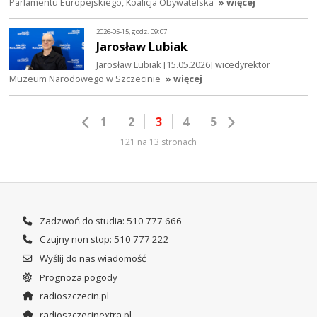
Parlamentu Europejskiego, Koalicja Obywatelska
» więcej
2026-05-15, godz. 09:07
Jarosław Lubiak
Jarosław Lubiak [15.05.2026] wicedyrektor
Muzeum Narodowego w Szczecinie
» więcej
1
2
3
4
5
121 na 13 stronach
Zadzwoń do studia: 510 777 666
Czujny non stop: 510 777 222
Wyślij do nas wiadomość
Prognoza pogody
radioszczecin.pl
radioszczecinextra.pl