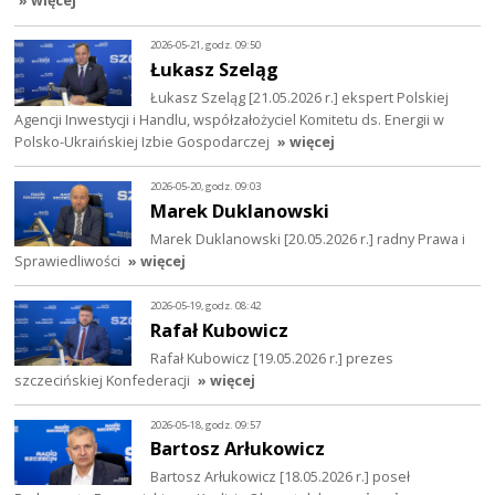
2026-05-21, godz. 09:50
Łukasz Szeląg
Łukasz Szeląg [21.05.2026 r.] ekspert Polskiej
Agencji Inwestycji i Handlu, współzałożyciel Komitetu ds. Energii w
Polsko-Ukraińskiej Izbie Gospodarczej
» więcej
2026-05-20, godz. 09:03
Marek Duklanowski
Marek Duklanowski [20.05.2026 r.] radny Prawa i
Sprawiedliwości
» więcej
2026-05-19, godz. 08:42
Rafał Kubowicz
Rafał Kubowicz [19.05.2026 r.] prezes
szczecińskiej Konfederacji
» więcej
2026-05-18, godz. 09:57
Bartosz Arłukowicz
Bartosz Arłukowicz [18.05.2026 r.] poseł