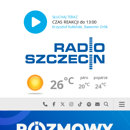
SŁUCHAJ TERAZ
CZAS REAKCJI do 13:00
Krzysztof Kukliński, Sławomir Orlik
°C
jutro
pojutrze
26
°C
°C
20
24
Najlepiej po prostu do nas zadzwoń
Odwiedź nas na Facebook-u
Odwiedź nas na X
Odwiedź nas na Instagram-ie
Odwiedź nas na TikTok-u
Szukaj nas na Spotify
Wyślij do nas w
Szukaj