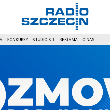
A
KONKURSY
STUDIO S-1
REKLAMA
O NAS