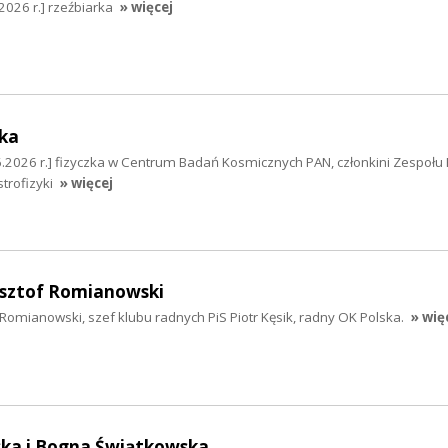
2026 r.] rzeźbiarka
» więcej
ka
.2026 r.] fizyczka w Centrum Badań Kosmicznych PAN, członkini Zespołu F
trofizyki
» więcej
zysztof Romianowski
f Romianowski, szef klubu radnych PiS Piotr Kęsik, radny OK Polska.
» wię
ka i Bogna Świątkowska