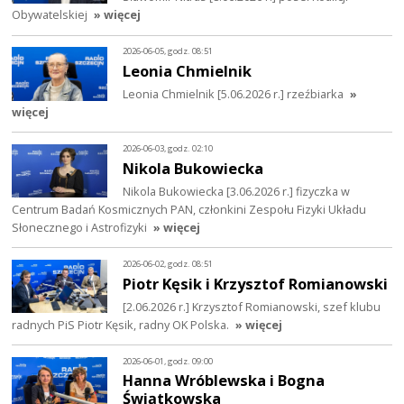
Obywatelskiej
» więcej
2026-06-05, godz. 08:51
Leonia Chmielnik
Leonia Chmielnik [5.06.2026 r.] rzeźbiarka
»
więcej
2026-06-03, godz. 02:10
Nikola Bukowiecka
Nikola Bukowiecka [3.06.2026 r.] fizyczka w
Centrum Badań Kosmicznych PAN, członkini Zespołu Fizyki Układu
Słonecznego i Astrofizyki
» więcej
2026-06-02, godz. 08:51
Piotr Kęsik i Krzysztof Romianowski
[2.06.2026 r.] Krzysztof Romianowski, szef klubu
radnych PiS Piotr Kęsik, radny OK Polska.
» więcej
2026-06-01, godz. 09:00
Hanna Wróblewska i Bogna
Świątkowska