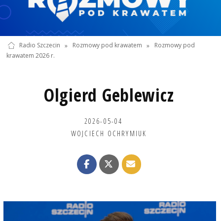
Radio Szczecin
»
Rozmowy pod krawatem
»
Rozmowy pod
krawatem 2026 r.
Olgierd Geblewicz
2026-05-04
WOJCIECH OCHRYMIUK