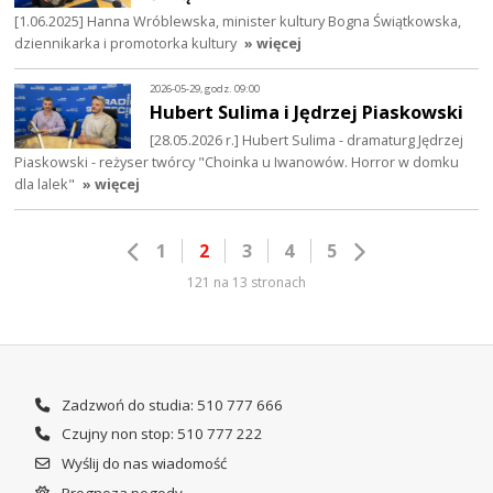
[1.06.2025] Hanna Wróblewska, minister kultury Bogna Świątkowska,
dziennikarka i promotorka kultury
» więcej
2026-05-29, godz. 09:00
Hubert Sulima i Jędrzej Piaskowski
[28.05.2026 r.] Hubert Sulima - dramaturg Jędrzej
Piaskowski - reżyser twórcy "Choinka u Iwanowów. Horror w domku
dla lalek"
» więcej
1
2
3
4
5
121 na 13 stronach
Zadzwoń do studia: 510 777 666
Czujny non stop: 510 777 222
Wyślij do nas wiadomość
Prognoza pogody