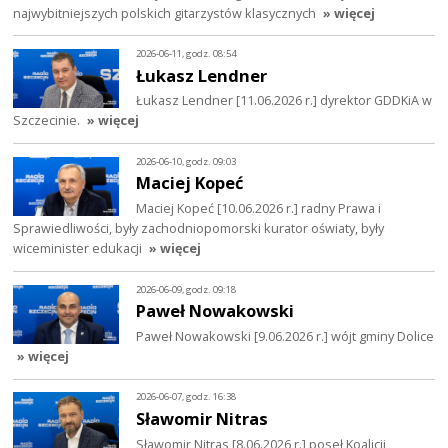
najwybitniejszych polskich gitarzystów klasycznych
» więcej
2026-06-11, godz. 08:54
Łukasz Lendner
Łukasz Lendner [11.06.2026 r.] dyrektor GDDKiA w
Szczecinie.
» więcej
2026-06-10, godz. 09:03
Maciej Kopeć
Maciej Kopeć [10.06.2026 r.] radny Prawa i
Sprawiedliwości, były zachodniopomorski kurator oświaty, były
wiceminister edukacji
» więcej
2026-06-09, godz. 09:18
Paweł Nowakowski
Paweł Nowakowski [9.06.2026 r.] wójt gminy Dolice
» więcej
2026-06-07, godz. 16:38
Sławomir Nitras
Sławomir Nitras [8.06.2026 r.] poseł Koalicji