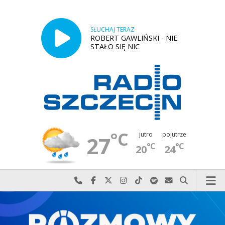
SŁUCHAJ TERAZ
ROBERT GAWLIŃSKI - NIE
STAŁO SIĘ NIC
°C
jutro
pojutrze
27
°C
°C
20
24
Najlepiej po prostu do nas zadzwoń
Odwiedź nas na Facebook-u
Odwiedź nas na X
Odwiedź nas na Instagram-ie
Odwiedź nas na TikTok-u
Szukaj nas na Spotify
Wyślij do nas w
Szukaj