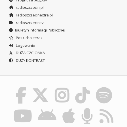
radioszczecin.pl
radioszczecinextra.pl
radioszczecin.tv
Biuletyn Informacji Publicznej
Posłuchaj teraz
Logowanie
DUŻA CZCIONKA
DUŻY KONTRAST