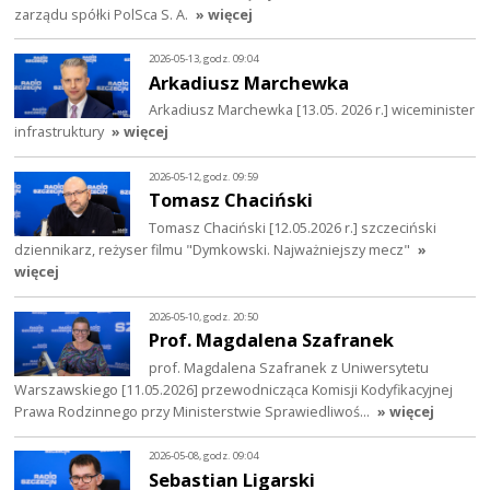
zarządu spółki PolSca S. A.
» więcej
2026-05-13, godz. 09:04
Arkadiusz Marchewka
Arkadiusz Marchewka [13.05. 2026 r.] wiceminister
infrastruktury
» więcej
2026-05-12, godz. 09:59
Tomasz Chaciński
Tomasz Chaciński [12.05.2026 r.] szczeciński
dziennikarz, reżyser filmu "Dymkowski. Najważniejszy mecz"
»
więcej
2026-05-10, godz. 20:50
Prof. Magdalena Szafranek
prof. Magdalena Szafranek z Uniwersytetu
Warszawskiego [11.05.2026] przewodnicząca Komisji Kodyfikacyjnej
Prawa Rodzinnego przy Ministerstwie Sprawiedliwoś…
» więcej
2026-05-08, godz. 09:04
Sebastian Ligarski