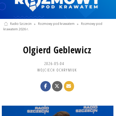
Radio Szczecin
»
Rozmowy pod krawatem
»
Rozmowy pod
krawatem 2026 r.
Olgierd Geblewicz
2026-05-04
WOJCIECH OCHRYMIUK