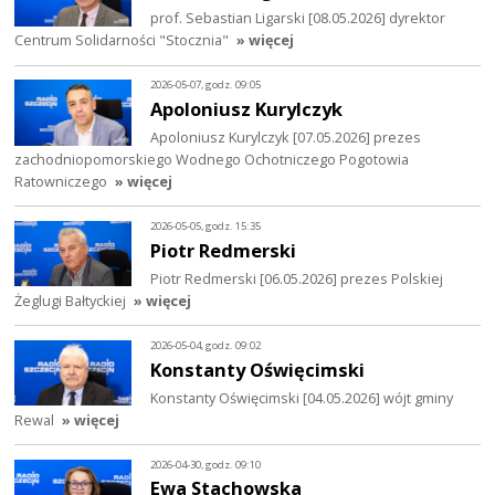
prof. Sebastian Ligarski [08.05.2026] dyrektor
Centrum Solidarności "Stocznia"
» więcej
2026-05-07, godz. 09:05
Apoloniusz Kurylczyk
Apoloniusz Kurylczyk [07.05.2026] prezes
zachodniopomorskiego Wodnego Ochotniczego Pogotowia
Ratowniczego
» więcej
2026-05-05, godz. 15:35
Piotr Redmerski
Piotr Redmerski [06.05.2026] prezes Polskiej
Żeglugi Bałtyckiej
» więcej
2026-05-04, godz. 09:02
Konstanty Oświęcimski
Konstanty Oświęcimski [04.05.2026] wójt gminy
Rewal
» więcej
2026-04-30, godz. 09:10
Ewa Stachowska