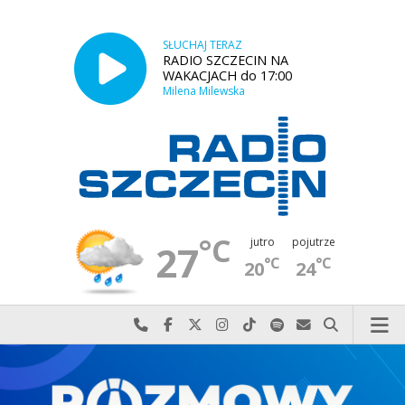
SŁUCHAJ TERAZ
RADIO SZCZECIN NA
WAKACJACH do 17:00
Milena Milewska
°C
jutro
pojutrze
27
°C
°C
20
24
Najlepiej po prostu do nas zadzwoń
Odwiedź nas na Facebook-u
Odwiedź nas na X
Odwiedź nas na Instagram-ie
Odwiedź nas na TikTok-u
Szukaj nas na Spotify
Wyślij do nas w
Szukaj