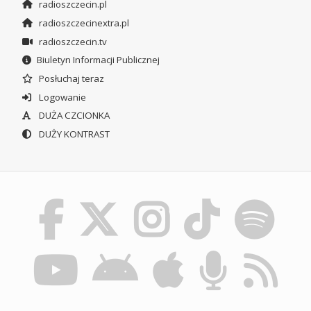
radioszczecin.pl
radioszczecinextra.pl
radioszczecin.tv
Biuletyn Informacji Publicznej
Posłuchaj teraz
Logowanie
DUŻA CZCIONKA
DUŻY KONTRAST