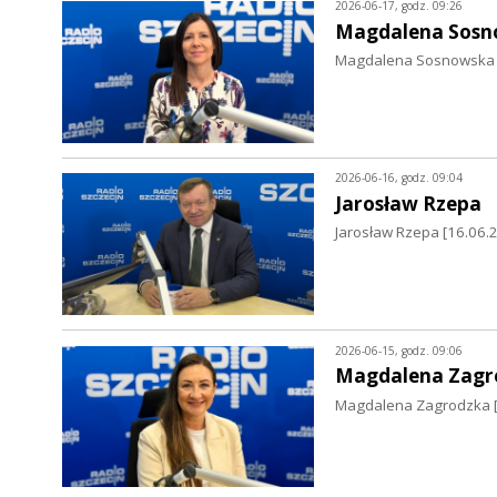
2026-06-17, godz. 09:26
Magdalena Sosn
Magdalena Sosnowska [
2026-06-16, godz. 09:04
Jarosław Rzepa
Jarosław Rzepa [16.06.
2026-06-15, godz. 09:06
Magdalena Zagr
Magdalena Zagrodzka [1