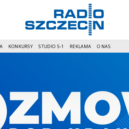
A
KONKURSY
STUDIO S-1
REKLAMA
O NAS