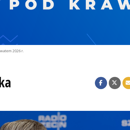
watem 2026 r.
ka