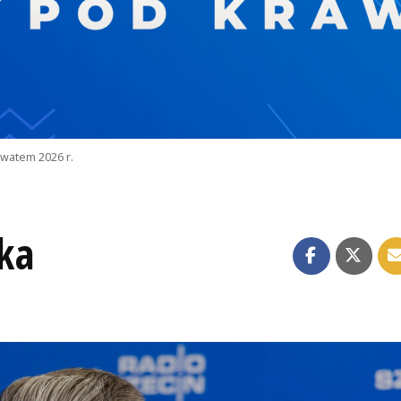
watem 2026 r.
ka