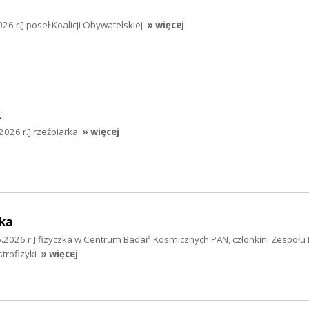
26 r.] poseł Koalicji Obywatelskiej
» więcej
k
2026 r.] rzeźbiarka
» więcej
ka
.2026 r.] fizyczka w Centrum Badań Kosmicznych PAN, członkini Zespołu F
trofizyki
» więcej