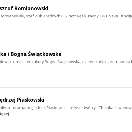
zysztof Romianowski
f Romianowski, szef klubu radnych PiS Piotr Kęsik, radny OK Polska.
» wię
ka i Bogna Świątkowska
lewska, minister kultury Bogna Świątkowska, dziennikarka i promotorka 
Jędrzej Piaskowski
Sulima - dramaturg Jędrzej Piaskowski - reżyser twórcy "Choinka u Iwanow
ięcej