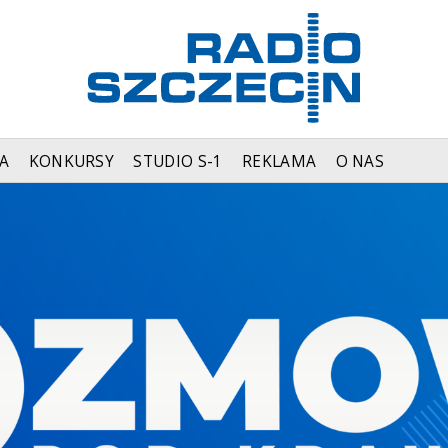
A
KONKURSY
STUDIO S-1
REKLAMA
O NAS