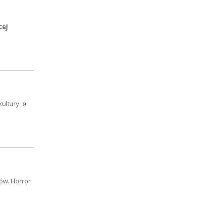
cej
kultury
»
ów. Horror