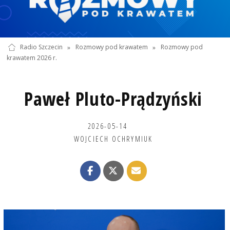
Radio Szczecin
»
Rozmowy pod krawatem
»
Rozmowy pod
krawatem 2026 r.
Paweł Pluto-Prądzyński
2026-05-14
WOJCIECH OCHRYMIUK