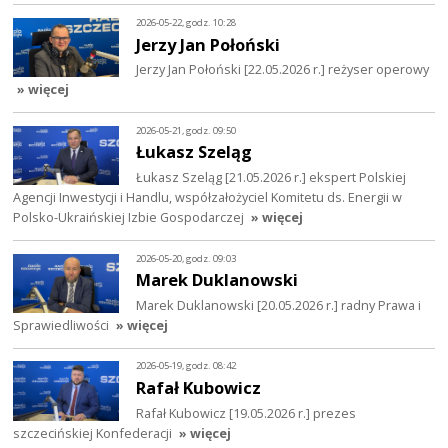
2026-05-22, godz. 10:28
Jerzy Jan Połoński
Jerzy Jan Połoński [22.05.2026 r.] reżyser operowy
» więcej
2026-05-21, godz. 09:50
Łukasz Szeląg
Łukasz Szeląg [21.05.2026 r.] ekspert Polskiej
Agencji Inwestycji i Handlu, współzałożyciel Komitetu ds. Energii w
Polsko-Ukraińskiej Izbie Gospodarczej
» więcej
2026-05-20, godz. 09:03
Marek Duklanowski
Marek Duklanowski [20.05.2026 r.] radny Prawa i
Sprawiedliwości
» więcej
2026-05-19, godz. 08:42
Rafał Kubowicz
Rafał Kubowicz [19.05.2026 r.] prezes
szczecińskiej Konfederacji
» więcej