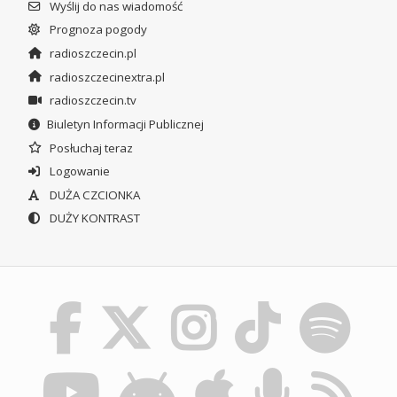
Wyślij do nas wiadomość
Prognoza pogody
radioszczecin.pl
radioszczecinextra.pl
radioszczecin.tv
Biuletyn Informacji Publicznej
Posłuchaj teraz
Logowanie
DUŻA CZCIONKA
DUŻY KONTRAST