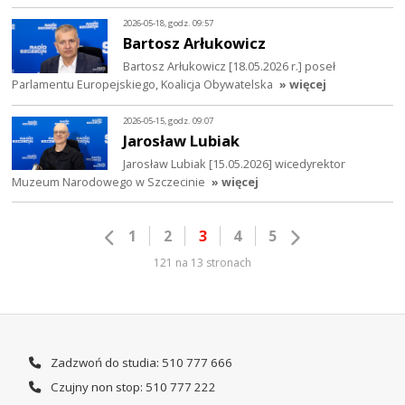
2026-05-18, godz. 09:57
Bartosz Arłukowicz
Bartosz Arłukowicz [18.05.2026 r.] poseł
Parlamentu Europejskiego, Koalicja Obywatelska
» więcej
2026-05-15, godz. 09:07
Jarosław Lubiak
Jarosław Lubiak [15.05.2026] wicedyrektor
Muzeum Narodowego w Szczecinie
» więcej
1
2
3
4
5
121 na 13 stronach
Zadzwoń do studia: 510 777 666
Czujny non stop: 510 777 222