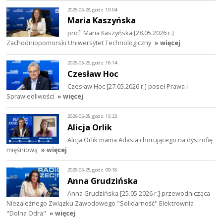
2026-05-28, godz. 10:04
Maria Kaszyńska
prof. Maria Kaszyńska [28.05.2026 r.]
Zachodniopomorski Uniwersytet Technologiczny
» więcej
2026-05-26, godz. 16:14
Czesław Hoc
Czesław Hoc [27.05.2026 r.] poseł Prawa i
Sprawiedliwości
» więcej
2026-05-25, godz. 15:22
Alicja Orlik
Alicja Orlik mama Adasia chorującego na dystrofię
mięśniową
» więcej
2026-05-25, godz. 09:18
Anna Grudzińska
Anna Grudzińska [25.05.2026 r.] przewodnicząca
Niezależnego Związku Zawodowego "Solidarność" Elektrownia
"Dolna Odra"
» więcej