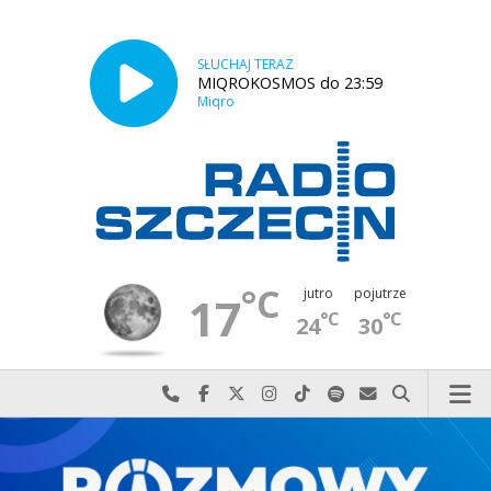
SŁUCHAJ TERAZ
MIQROKOSMOS do 23:59
Miqro
°C
jutro
pojutrze
17
°C
°C
24
30
Najlepiej po prostu do nas zadzwoń
Odwiedź nas na Facebook-u
Odwiedź nas na X
Odwiedź nas na Instagram-ie
Odwiedź nas na TikTok-u
Szukaj nas na Spotify
Wyślij do nas w
Szukaj