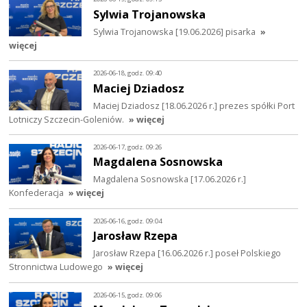
Sylwia Trojanowska
Sylwia Trojanowska [19.06.2026] pisarka
»
więcej
2026-06-18, godz. 09:40
Maciej Dziadosz
Maciej Dziadosz [18.06.2026 r.] prezes spółki Port
Lotniczy Szczecin-Goleniów.
» więcej
2026-06-17, godz. 09:26
Magdalena Sosnowska
Magdalena Sosnowska [17.06.2026 r.]
Konfederacja
» więcej
2026-06-16, godz. 09:04
Jarosław Rzepa
Jarosław Rzepa [16.06.2026 r.] poseł Polskiego
Stronnictwa Ludowego
» więcej
2026-06-15, godz. 09:06