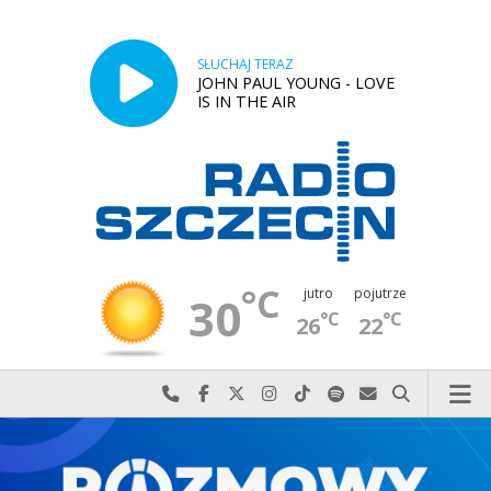
SŁUCHAJ TERAZ
JOHN PAUL YOUNG - LOVE
IS IN THE AIR
°C
jutro
pojutrze
30
°C
°C
26
22
Najlepiej po prostu do nas zadzwoń
Odwiedź nas na Facebook-u
Odwiedź nas na X
Odwiedź nas na Instagram-ie
Odwiedź nas na TikTok-u
Szukaj nas na Spotify
Wyślij do nas w
Szukaj