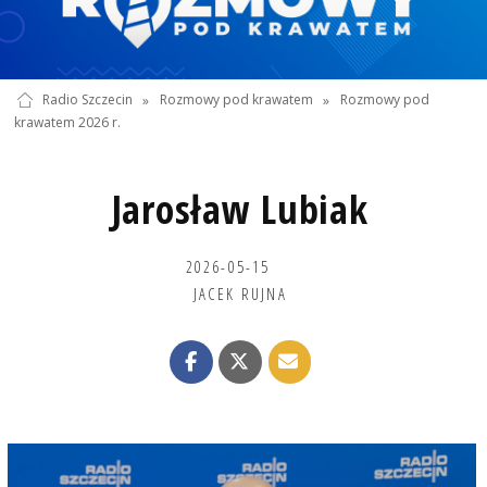
Radio Szczecin
»
Rozmowy pod krawatem
»
Rozmowy pod
krawatem 2026 r.
Jarosław Lubiak
2026-05-15
JACEK RUJNA