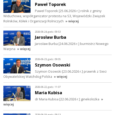
Paweł Toporek
Paweł Toporek [25.06.2026 r.] rolnik z gminy
Widuchowa, współrganizator protestu na S3, Wojewódzki Związek
Rolników, Kółek i Organizacji Rolniczych
» więcej
2026-06-24, godz. 09:53
Jarosław Burba
Jarosław Burba [24.06.2026 r.] burmistrz Nowego
Warpna
» więcej
2026-06-23, godz. 09:05
Szymon Osowski
Szymon Osowski [23.06.2026 r.] prawnik z Sieci
Obywatelskiej Watchdog Polska
» więcej
2026-06-22, godz. 11:07
Maria Kubisa
dr Maria Kubisa [22.06.2026 r.] ginekolożka
»
więcej
2026-06-19, godz. 09:13