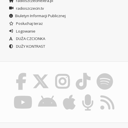
radioszczecinextra.pl
radioszczecin.tv
Biuletyn Informacji Publicznej
Posłuchaj teraz
Logowanie
DUŻA CZCIONKA
DUŻY KONTRAST