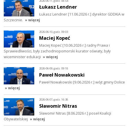
2026-06-11, godz. 08:54
Łukasz Lendner
Łukasz Lendner [11.06.2026 r.] dyrektor GDDKiA w
Szczecinie.
» więcej
2026-06-10, godz. 09:03
Maciej Kopeć
Maciej Kopeć [10.06.2026 r.] radny Prawa i
Sprawiedliwości, były zachodniopomorski kurator oświaty, były
wiceminister edukacji
» więcej
2026-06-09, godz. 09:18
Paweł Nowakowski
Paweł Nowakowski [9.06.2026 r.] wójt gminy Dolice
» więcej
2026-06-07, godz. 16:38
Sławomir Nitras
Sławomir Nitras [8.06.2026 r.] poseł Koalicji
Obywatelskiej
» więcej