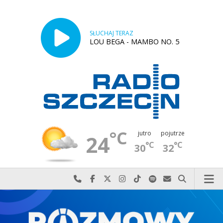
SŁUCHAJ TERAZ
LOU BEGA - MAMBO NO. 5
°C
jutro
pojutrze
24
°C
°C
30
32
Najlepiej po prostu do nas zadzwoń
Odwiedź nas na Facebook-u
Odwiedź nas na X
Odwiedź nas na Instagram-ie
Odwiedź nas na TikTok-u
Szukaj nas na Spotify
Wyślij do nas w
Szukaj