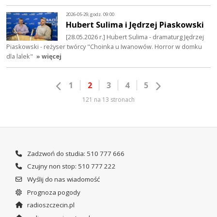
2026-05-29, godz. 09:00
Hubert Sulima i Jędrzej Piaskowski
[28.05.2026 r.] Hubert Sulima - dramaturg Jędrzej
Piaskowski - reżyser twórcy "Choinka u Iwanowów. Horror w domku
dla lalek"
» więcej
1
2
3
4
5
121 na 13 stronach
Zadzwoń do studia: 510 777 666
Czujny non stop: 510 777 222
Wyślij do nas wiadomość
Prognoza pogody
radioszczecin.pl