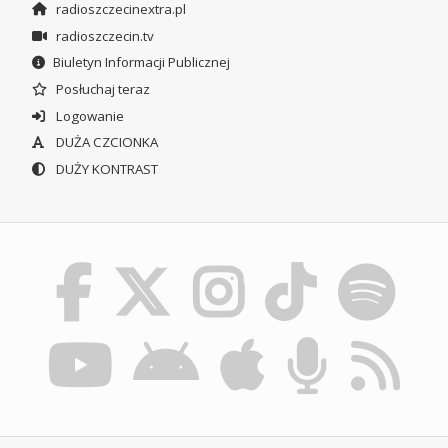
radioszczecinextra.pl
radioszczecin.tv
Biuletyn Informacji Publicznej
Posłuchaj teraz
Logowanie
DUŻA CZCIONKA
DUŻY KONTRAST