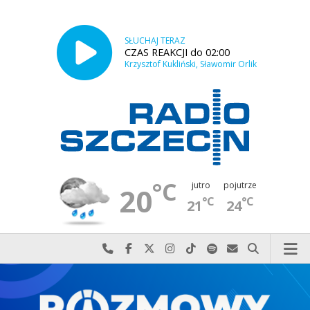
SŁUCHAJ TERAZ
CZAS REAKCJI do 02:00
Krzysztof Kukliński, Sławomir Orlik
°C
jutro
pojutrze
20
°C
°C
21
24
Najlepiej po prostu do nas zadzwoń
Odwiedź nas na Facebook-u
Odwiedź nas na X
Odwiedź nas na Instagram-ie
Odwiedź nas na TikTok-u
Szukaj nas na Spotify
Wyślij do nas w
Szukaj