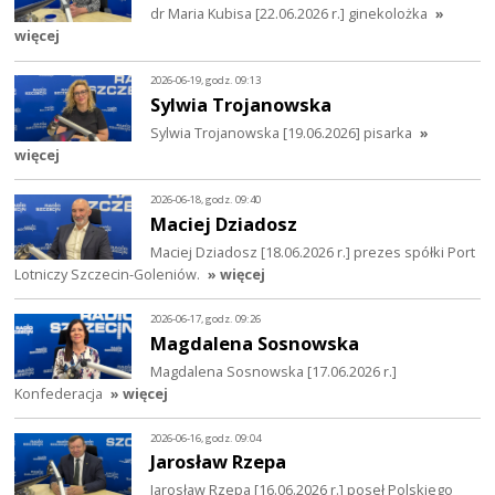
dr Maria Kubisa [22.06.2026 r.] ginekolożka
»
więcej
2026-06-19, godz. 09:13
Sylwia Trojanowska
Sylwia Trojanowska [19.06.2026] pisarka
»
więcej
2026-06-18, godz. 09:40
Maciej Dziadosz
Maciej Dziadosz [18.06.2026 r.] prezes spółki Port
Lotniczy Szczecin-Goleniów.
» więcej
2026-06-17, godz. 09:26
Magdalena Sosnowska
Magdalena Sosnowska [17.06.2026 r.]
Konfederacja
» więcej
2026-06-16, godz. 09:04
Jarosław Rzepa
Jarosław Rzepa [16.06.2026 r.] poseł Polskiego