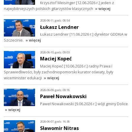
Krzysztof Meisinger [12.06.2026 r.] jeden z
najwybitniejszych polskich gitarzystów klasycznych
» więcej
2026-06-11, godz. 08:54
Łukasz Lendner
Łukasz Lendner [11.06.2026 r.] dyrektor GDDKiA w
Szczecinie.
» więcej
2026-06-10, godz. 09:03
Maciej Kopeć
Maciej Kopeć [10.06.2026 r.] radny Prawa i
Sprawiedliwości, były zachodniopomorski kurator oświaty, były
wiceminister edukacji
» więcej
2026-06-09, godz. 09:18
Paweł Nowakowski
Paweł Nowakowski [9.06.2026 r.] wójt gminy Dolice
» więcej
2026-06-07, godz. 16:38
Sławomir Nitras