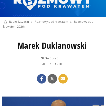
Radio Szczecin
»
Rozmowy pod krawatem
»
Rozmowy pod
krawatem 2026 r.
Marek Duklanowski
2026-05-20
MICHAŁ KRÓL