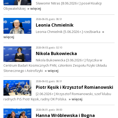
Sławomir Nitras [8.06.2026 r.] poseł Koalicji
Obywatelskiej
» więcej
2026-06-05, godz. 08:51
Leonia Chmielnik
Leonia Chmielnik [5.06.2026 r.] rzeźbiarka
»
więcej
2026-06-03, godz. 02:10
Nikola Bukowiecka
Nikola Bukowiecka [3.06.2026 r.] fizyczka w
Centrum Badań Kosmicznych PAN, członkini Zespołu Fizyki Układu
Słonecznego i Astrofizyki
» więcej
2026-06-02, godz. 08:51
Piotr Kęsik i Krzysztof Romianowski
[2.06.2026 r.] Krzysztof Romianowski, szef klubu
radnych PiS Piotr Kęsik, radny OK Polska.
» więcej
2026-06-01, godz. 09:00
Hanna Wróblewska i Bogna