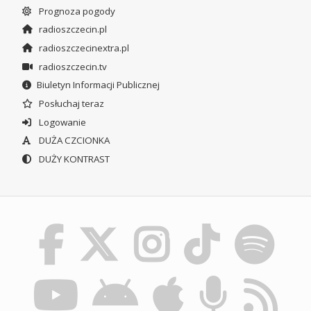
Prognoza pogody
radioszczecin.pl
radioszczecinextra.pl
radioszczecin.tv
Biuletyn Informacji Publicznej
Posłuchaj teraz
Logowanie
DUŻA CZCIONKA
DUŻY KONTRAST