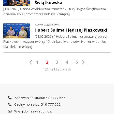
Świątkowska
[1.06.2025] Hanna Wróblewska, minister kultury Bogna Świątkowska,
dziennikarka i promotorka kultury
» więcej
2026-05-29, godz. 09:00
Hubert Sulima i Jędrzej Piaskowski
[28.05.2026 r.] Hubert Sulima - dramaturg Jędrzej
Piaskowski - reżyser twórcy "Choinka u Iwanowów. Horror w domku
dla lalek"
» więcej
1
2
3
4
5
121 na 13 stronach
Zadzwoń do studia: 510 777 666
Czujny non stop: 510 777 222
Wyślij do nas wiadomość