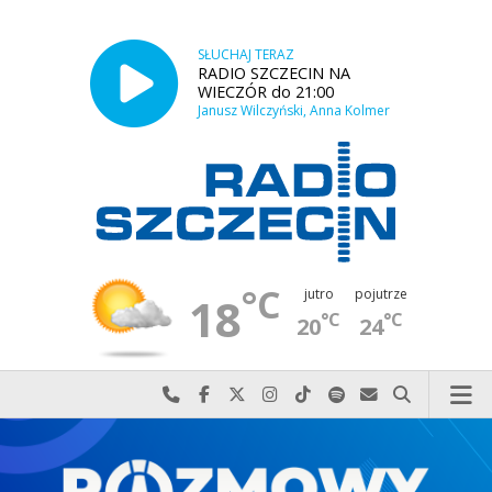
SŁUCHAJ TERAZ
RADIO SZCZECIN NA
WIECZÓR do 21:00
Janusz Wilczyński, Anna Kolmer
°C
jutro
pojutrze
18
°C
°C
20
24
Najlepiej po prostu do nas zadzwoń
Odwiedź nas na Facebook-u
Odwiedź nas na X
Odwiedź nas na Instagram-ie
Odwiedź nas na TikTok-u
Szukaj nas na Spotify
Wyślij do nas w
Szukaj