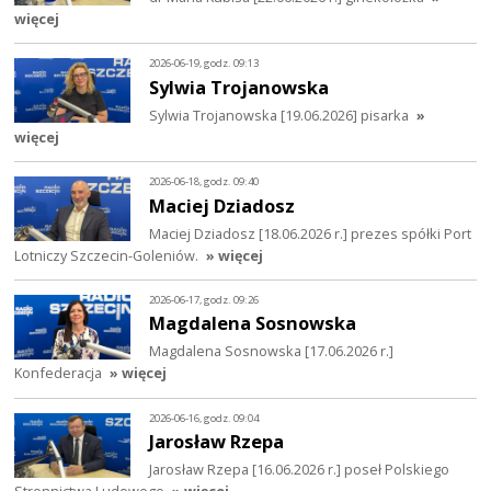
więcej
2026-06-19, godz. 09:13
Sylwia Trojanowska
Sylwia Trojanowska [19.06.2026] pisarka
»
więcej
2026-06-18, godz. 09:40
Maciej Dziadosz
Maciej Dziadosz [18.06.2026 r.] prezes spółki Port
Lotniczy Szczecin-Goleniów.
» więcej
2026-06-17, godz. 09:26
Magdalena Sosnowska
Magdalena Sosnowska [17.06.2026 r.]
Konfederacja
» więcej
2026-06-16, godz. 09:04
Jarosław Rzepa
Jarosław Rzepa [16.06.2026 r.] poseł Polskiego