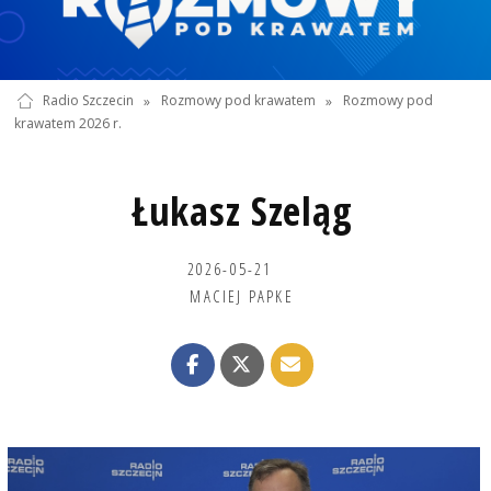
Radio Szczecin
»
Rozmowy pod krawatem
»
Rozmowy pod
krawatem 2026 r.
Łukasz Szeląg
2026-05-21
MACIEJ PAPKE