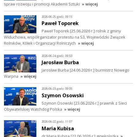
spraw rozwoju i promocji Akademii Sztuki
» więcej
2026-06-25, godz. 09:15
Paweł Toporek
Paweł Toporek [25.06.2026 r.] rolnik z gminy
Widuchowa, współrganizator protestu na S3, Wojewódzki Związek
Rolników, Kółek i Organizacji Rolniczych
» więcej
2026-06-24, godz. 09:53
Jarosław Burba
Jarosław Burba [24.06.2026 r.] burmistrz Nowego
Warpna
» więcej
2026-06-23, godz. 09:05
Szymon Osowski
Szymon Osowski [23.06.2026 r.] prawnik z Sieci
Obywatelskiej Watchdog Polska
» więcej
2026-06-22, godz. 11:07
Maria Kubisa
dr Maria Kubisa [22.06.2026 r.] ginekolożka
»