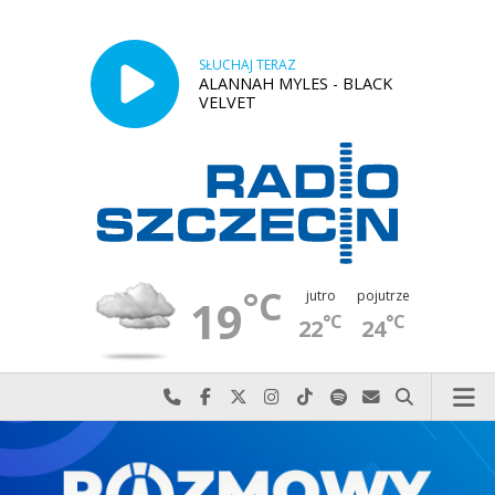
SŁUCHAJ TERAZ
ALANNAH MYLES - BLACK
VELVET
°C
jutro
pojutrze
19
°C
°C
22
24
Najlepiej po prostu do nas zadzwoń
Odwiedź nas na Facebook-u
Odwiedź nas na X
Odwiedź nas na Instagram-ie
Odwiedź nas na TikTok-u
Szukaj nas na Spotify
Wyślij do nas w
Szukaj