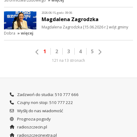
Stronnictwa Ludowego
» więcej
2026-06-15, godz. 09:06
Magdalena Zagrodzka
Magdalena Zagrodzka [15.06.2026 r.] wójt gminy
Dobra
» więcej
1
2
3
4
5
121 na 13 stronach
Zadzwoń do studia: 510 777 666
Czujny non stop: 510 777 222
Wyślij do nas wiadomość
Prognoza pogody
radioszczecin.pl
radioszczecinextra.pl