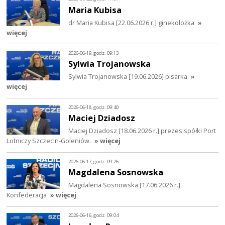
Maria Kubisa
dr Maria Kubisa [22.06.2026 r.] ginekolożka
»
więcej
2026-06-19, godz. 09:13
Sylwia Trojanowska
Sylwia Trojanowska [19.06.2026] pisarka
»
więcej
2026-06-18, godz. 09:40
Maciej Dziadosz
Maciej Dziadosz [18.06.2026 r.] prezes spółki Port
Lotniczy Szczecin-Goleniów.
» więcej
2026-06-17, godz. 09:26
Magdalena Sosnowska
Magdalena Sosnowska [17.06.2026 r.]
Konfederacja
» więcej
2026-06-16, godz. 09:04