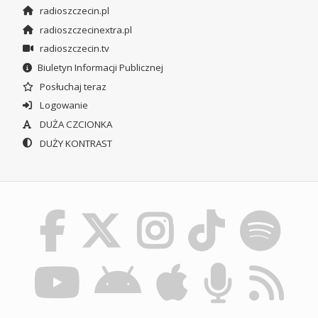
radioszczecin.pl
radioszczecinextra.pl
radioszczecin.tv
Biuletyn Informacji Publicznej
Posłuchaj teraz
Logowanie
DUŻA CZCIONKA
DUŻY KONTRAST