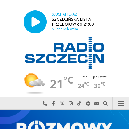
SŁUCHAJ TERAZ
SZCZECIŃSKA LISTA
PRZEBOJÓW do 21:00
Milena Milewska
°C
jutro
pojutrze
21
°C
°C
24
30
Najlepiej po prostu do nas zadzwoń
Odwiedź nas na Facebook-u
Odwiedź nas na X
Odwiedź nas na Instagram-ie
Odwiedź nas na TikTok-u
Szukaj nas na Spotify
Wyślij do nas w
Szukaj