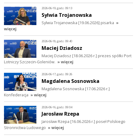
2026-06-19, godz. 09:13
Sylwia Trojanowska
Sylwia Trojanowska [19.06.2026] pisarka
»
więcej
2026-06-18, godz. 09:40
Maciej Dziadosz
Maciej Dziadosz [18.06.2026 r.] prezes spółki Port
Lotniczy Szczecin-Goleniów.
» więcej
2026-06-17, godz. 09:26
Magdalena Sosnowska
Magdalena Sosnowska [17.06.2026 r.]
Konfederacja
» więcej
2026-06-16, godz. 09:04
Jarosław Rzepa
Jarosław Rzepa [16.06.2026 r.] poseł Polskiego
Stronnictwa Ludowego
» więcej