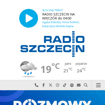
SŁUCHAJ TERAZ
RADIO SZCZECIN NA
WIECZÓR do 04:00
Agata Rokicka, Anna Kolmer,
Katarzyna Wolnik-Sayna
°C
jutro
pojutrze
19
°C
°C
21
24
Najlepiej po prostu do nas zadzwoń
Odwiedź nas na Facebook-u
Odwiedź nas na X
Odwiedź nas na Instagram-ie
Odwiedź nas na TikTok-u
Szukaj nas na Spotify
Wyślij do nas w
Szukaj