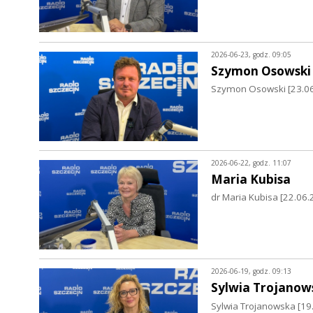
2026-06-23, godz. 09:05
Szymon Osowski
Szymon Osowski [23.06.
2026-06-22, godz. 11:07
Maria Kubisa
dr Maria Kubisa [22.06.
2026-06-19, godz. 09:13
Sylwia Trojanow
Sylwia Trojanowska [19