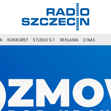
A
KONKURSY
STUDIO S-1
REKLAMA
O NAS