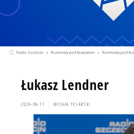
Radio Szczecin
»
Rozmowy pod krawatem
»
Rozmowy pod kra
Łukasz Lendner
2026-06-11
MICHAŁ TESARSKI