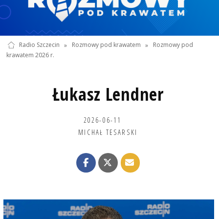
Radio Szczecin
»
Rozmowy pod krawatem
»
Rozmowy pod
krawatem 2026 r.
Łukasz Lendner
2026-06-11
MICHAŁ TESARSKI