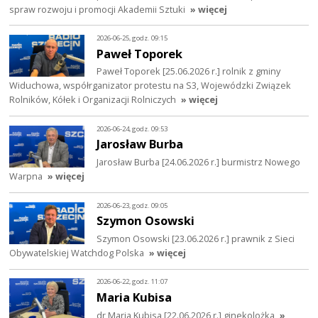
spraw rozwoju i promocji Akademii Sztuki
» więcej
2026-06-25, godz. 09:15
Paweł Toporek
Paweł Toporek [25.06.2026 r.] rolnik z gminy
Widuchowa, współrganizator protestu na S3, Wojewódzki Związek
Rolników, Kółek i Organizacji Rolniczych
» więcej
2026-06-24, godz. 09:53
Jarosław Burba
Jarosław Burba [24.06.2026 r.] burmistrz Nowego
Warpna
» więcej
2026-06-23, godz. 09:05
Szymon Osowski
Szymon Osowski [23.06.2026 r.] prawnik z Sieci
Obywatelskiej Watchdog Polska
» więcej
2026-06-22, godz. 11:07
Maria Kubisa
dr Maria Kubisa [22.06.2026 r.] ginekolożka
»