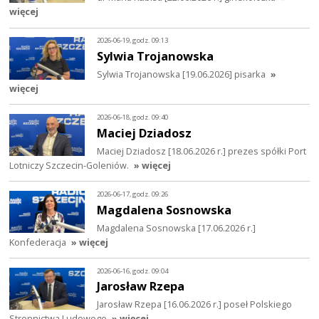
więcej
2026-06-19, godz. 09:13
Sylwia Trojanowska
Sylwia Trojanowska [19.06.2026] pisarka
»
więcej
2026-06-18, godz. 09:40
Maciej Dziadosz
Maciej Dziadosz [18.06.2026 r.] prezes spółki Port
Lotniczy Szczecin-Goleniów.
» więcej
2026-06-17, godz. 09:26
Magdalena Sosnowska
Magdalena Sosnowska [17.06.2026 r.]
Konfederacja
» więcej
2026-06-16, godz. 09:04
Jarosław Rzepa
Jarosław Rzepa [16.06.2026 r.] poseł Polskiego
Stronnictwa Ludowego
» więcej