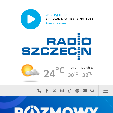
SŁUCHAJ TERAZ
AKTYWNA SOBOTA do 17:00
Anna Łukaszek
°C
jutro
pojutrze
24
°C
°C
30
32
Najlepiej po prostu do nas zadzwoń
Odwiedź nas na Facebook-u
Odwiedź nas na X
Odwiedź nas na Instagram-ie
Odwiedź nas na TikTok-u
Szukaj nas na Spotify
Wyślij do nas w
Szukaj