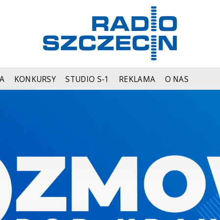
A
KONKURSY
STUDIO S-1
REKLAMA
O NAS