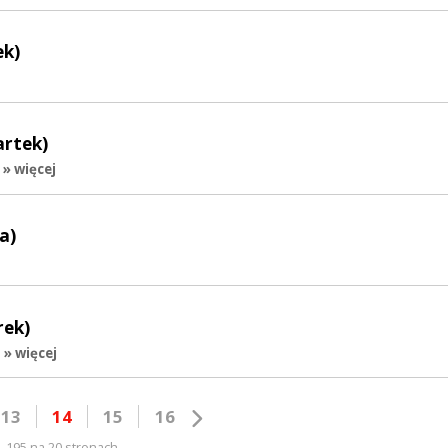
ek)
artek)
» więcej
a)
rek)
» więcej
13
14
15
16
195 na 20 stronach