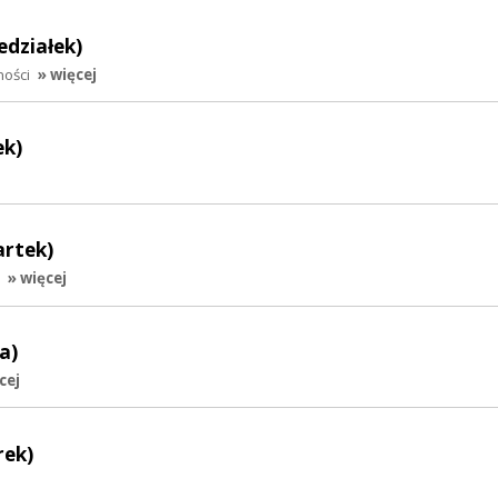
edziałek)
ności
» więcej
ek)
artek)
» więcej
a)
cej
rek)