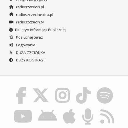
radioszczecin.pl
radioszczecinextra.pl
radioszczecin.tv
Biuletyn Informacji Publicznej
Posłuchaj teraz
Logowanie
DUŻA CZCIONKA
DUŻY KONTRAST