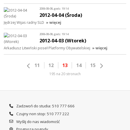
2006-08-08, godz. 19:14
2012-04-04 (Środa)
Jędrzej Wijas radny SLD
» więcej
2006-08-08, godz. 19:14
2012-04-03 (Wtorek)
Arkadiusz Litwiński poseł Platformy Obywatelskiej
» więcej
11
12
13
14
15
195 na 20 stronach
Zadzwoń do studia: 510 777 666
Czujny non stop: 510 777 222
Wyślij do nas wiadomość
Prognoza pogody