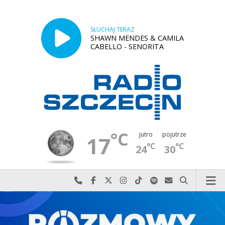
SŁUCHAJ TERAZ
SHAWN MENDES & CAMILA
CABELLO - SENORITA
°C
jutro
pojutrze
17
°C
°C
24
30
Najlepiej po prostu do nas zadzwoń
Odwiedź nas na Facebook-u
Odwiedź nas na X
Odwiedź nas na Instagram-ie
Odwiedź nas na TikTok-u
Szukaj nas na Spotify
Wyślij do nas w
Szukaj