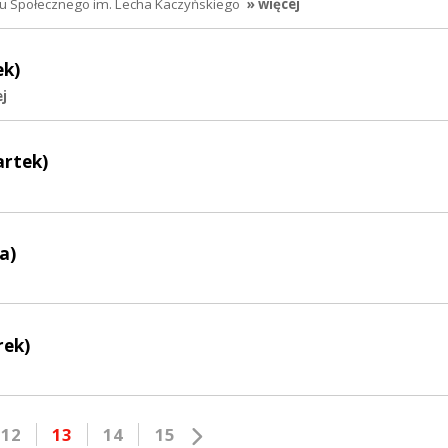
hu Społecznego im. Lecha Kaczyńskiego
» więcej
ek)
ej
artek)
a)
rek)
12
13
14
15