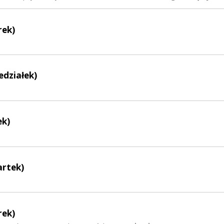
rek)
edziałek)
ek)
artek)
rek)