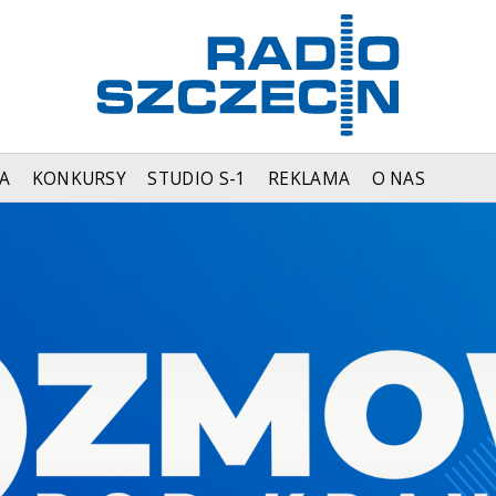
A
KONKURSY
STUDIO S-1
REKLAMA
O NAS