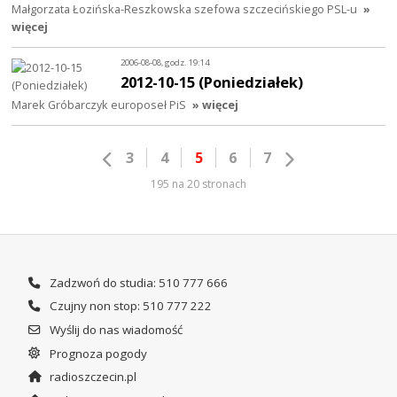
Małgorzata Łozińska-Reszkowska szefowa szczecińskiego PSL-u
»
więcej
2006-08-08, godz. 19:14
2012-10-15 (Poniedziałek)
Marek Gróbarczyk europoseł PiS
» więcej
3
4
5
6
7
195 na 20 stronach
Zadzwoń do studia: 510 777 666
Czujny non stop: 510 777 222
Wyślij do nas wiadomość
Prognoza pogody
radioszczecin.pl