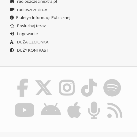
radioszczecinextra.pl
radioszczecin.tv
Biuletyn Informacji Publicznej
Posłuchaj teraz
Logowanie
DUŻA CZCIONKA
DUŻY KONTRAST