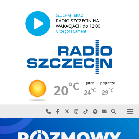
SŁUCHAJ TERAZ
RADIO SZCZECIN NA
WAKACJACH do 12:00
Grzegorz Lament
°C
jutro
pojutrze
20
°C
°C
24
29
Najlepiej po prostu do nas zadzwoń
Odwiedź nas na Facebook-u
Odwiedź nas na X
Odwiedź nas na Instagram-ie
Odwiedź nas na TikTok-u
Szukaj nas na Spotify
Wyślij do nas w
Szukaj