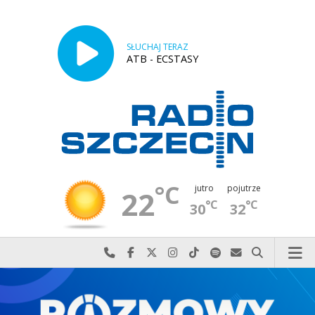
SŁUCHAJ TERAZ
ATB - ECSTASY
°C
jutro
pojutrze
22
°C
°C
30
32
Najlepiej po prostu do nas zadzwoń
Odwiedź nas na Facebook-u
Odwiedź nas na X
Odwiedź nas na Instagram-ie
Odwiedź nas na TikTok-u
Szukaj nas na Spotify
Wyślij do nas w
Szukaj