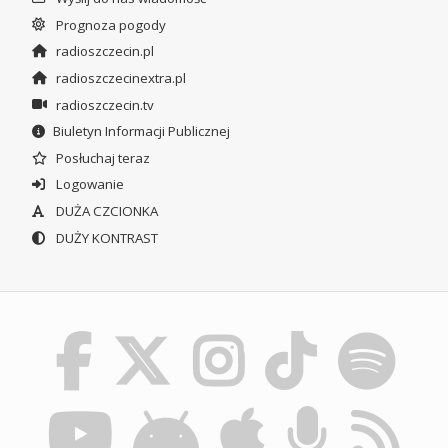
Prognoza pogody
radioszczecin.pl
radioszczecinextra.pl
radioszczecin.tv
Biuletyn Informacji Publicznej
Posłuchaj teraz
Logowanie
DUŻA CZCIONKA
DUŻY KONTRAST