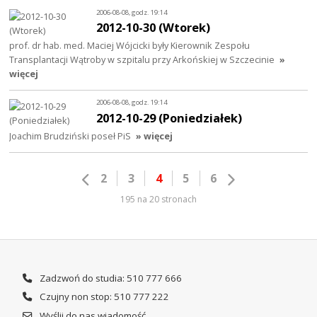
2006-08-08, godz. 19:14
2012-10-30 (Wtorek)
prof. dr hab. med. Maciej Wójcicki były Kierownik Zespołu
Transplantacji Wątroby w szpitalu przy Arkońskiej w Szczecinie
»
więcej
2006-08-08, godz. 19:14
2012-10-29 (Poniedziałek)
Joachim Brudziński poseł PiS
» więcej
2
3
4
5
6
195 na 20 stronach
Zadzwoń do studia: 510 777 666
Czujny non stop: 510 777 222
Wyślij do nas wiadomość