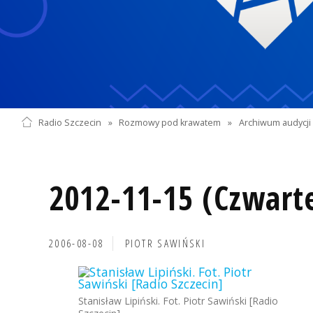
Radio Szczecin
»
Rozmowy pod krawatem
»
Archiwum audycji 
2012-11-15 (Czwart
2006-08-08
PIOTR SAWIŃSKI
Stanisław Lipiński. Fot. Piotr Sawiński [Radio