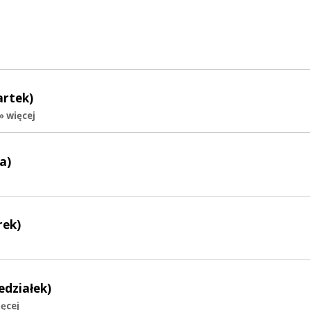
artek)
» więcej
a)
rek)
edziałek)
ięcej