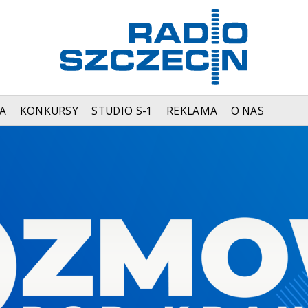
A
KONKURSY
STUDIO S-1
REKLAMA
O NAS