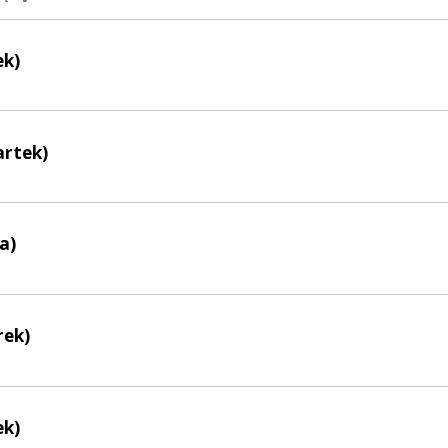
ek)
artek)
a)
rek)
ek)