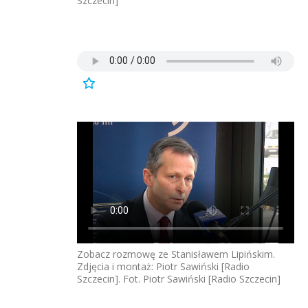
Szczecin]
Zobacz rozmowę ze Stanisławem Lipińskim.
Zdjęcia i montaż: Piotr Sawiński [Radio
Szczecin]. Fot. Piotr Sawiński [Radio Szczecin]