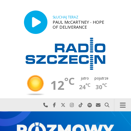
SŁUCHAJ TERAZ
PAUL McCARTNEY - HOPE
OF DELIVERANCE
°C
jutro
pojutrze
12
°C
°C
24
30
Najlepiej po prostu do nas zadzwoń
Odwiedź nas na Facebook-u
Odwiedź nas na X
Odwiedź nas na Instagram-ie
Odwiedź nas na TikTok-u
Szukaj nas na Spotify
Wyślij do nas w
Szukaj