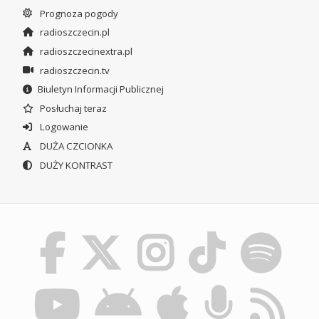
Prognoza pogody
radioszczecin.pl
radioszczecinextra.pl
radioszczecin.tv
Biuletyn Informacji Publicznej
Posłuchaj teraz
Logowanie
DUŻA CZCIONKA
DUŻY KONTRAST