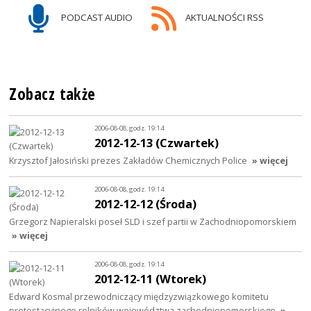
PODCAST AUDIO
AKTUALNOŚCI RSS
Zobacz także
2006-08-08, godz. 19:14
2012-12-13 (Czwartek)
Krzysztof Jałosiński prezes Zakładów Chemicznych Police
» więcej
2006-08-08, godz. 19:14
2012-12-12 (Środa)
Grzegorz Napieralski poseł SLD i szef partii w Zachodniopomorskiem
» więcej
2006-08-08, godz. 19:14
2012-12-11 (Wtorek)
Edward Kosmal przewodniczący międzyzwiązkowego komitetu
protestacyjnego rolników województwa zachodniopomorskiego
»