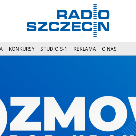
A
KONKURSY
STUDIO S-1
REKLAMA
O NAS