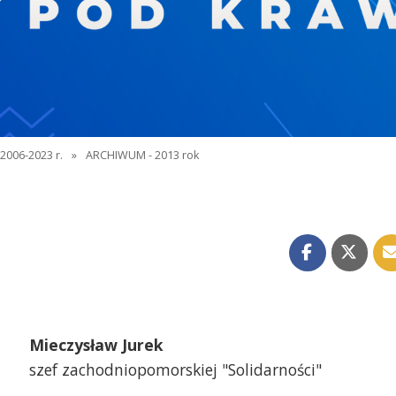
2006-2023 r.
»
ARCHIWUM - 2013 rok
Mieczysław Jurek
szef zachodniopomorskiej "Solidarności"