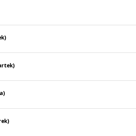
ek)
artek)
a)
rek)