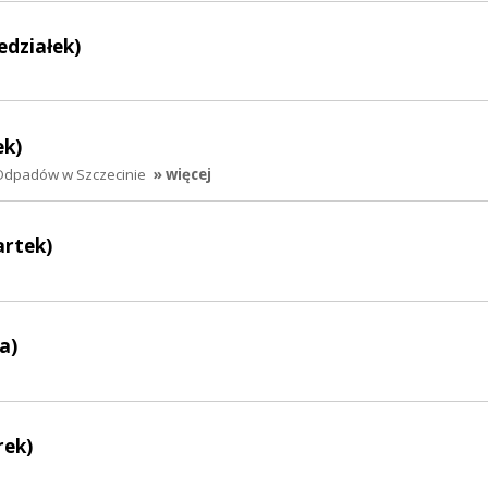
edziałek)
ek)
Odpadów w Szczecinie
» więcej
artek)
a)
rek)