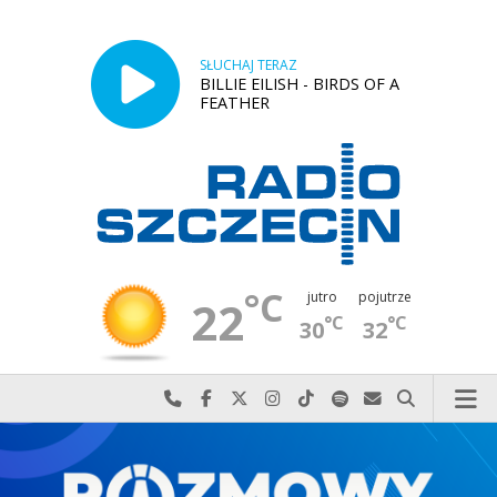
SŁUCHAJ TERAZ
BILLIE EILISH - BIRDS OF A
FEATHER
°C
jutro
pojutrze
22
°C
°C
30
32
Najlepiej po prostu do nas zadzwoń
Odwiedź nas na Facebook-u
Odwiedź nas na X
Odwiedź nas na Instagram-ie
Odwiedź nas na TikTok-u
Szukaj nas na Spotify
Wyślij do nas w
Szukaj