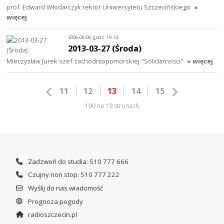
prof. Edward Włodarczyk rektor Uniwersytetu Szczecińskiego
»
więcej
2006-08-08, godz. 19:14
2013-03-27 (Środa)
Mieczysław Jurek szef zachodniopomorskiej "Solidarności"
» więcej
11
12
13
14
15
190 na 19 stronach
Zadzwoń do studia: 510 777 666
Czujny non stop: 510 777 222
Wyślij do nas wiadomość
Prognoza pogody
radioszczecin.pl