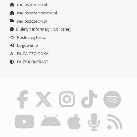
radioszczecin.pl
radioszczecinextra.pl
radioszczecin.tv
Biuletyn Informacji Publicznej
Posłuchaj teraz
Logowanie
DUŻA CZCIONKA
DUŻY KONTRAST