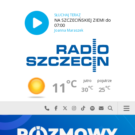
SŁUCHAJ TERAZ
NA SZCZECIŃSKIEJ ZIEMI do
07:00
Joanna Maraszek
°C
jutro
pojutrze
11
°C
°C
30
25
Najlepiej po prostu do nas zadzwoń
Odwiedź nas na Facebook-u
Odwiedź nas na X
Odwiedź nas na Instagram-ie
Odwiedź nas na TikTok-u
Szukaj nas na Spotify
Wyślij do nas w
Szukaj