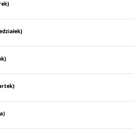
rek)
edziałek)
ek)
artek)
a)