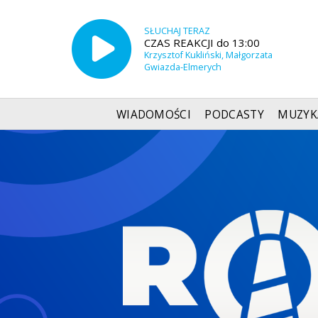
SŁUCHAJ TERAZ
CZAS REAKCJI do 13:00
Krzysztof Kukliński, Małgorzata
Gwiazda-Elmerych
WIADOMOŚCI
PODCASTY
MUZYK