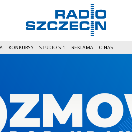
A
KONKURSY
STUDIO S-1
REKLAMA
O NAS