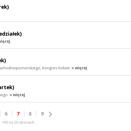
rek)
edziałek)
więcej
ek)
achodniopomorskiego, Kongres Kobiet
» więcej
artek)
iego
» więcej
6
7
8
9
193 na 20 stronach