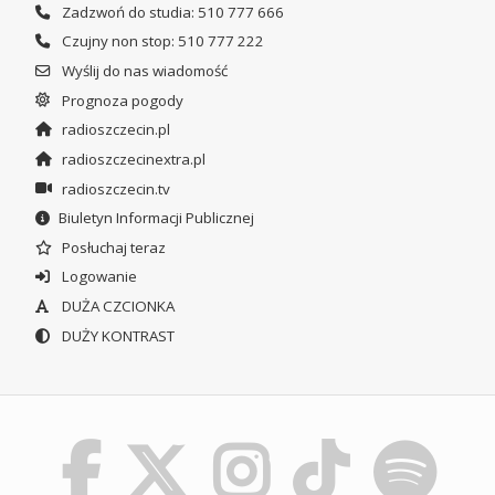
Zadzwoń do studia: 510 777 666
Czujny non stop: 510 777 222
Wyślij do nas wiadomość
Prognoza pogody
radioszczecin.pl
radioszczecinextra.pl
radioszczecin.tv
Biuletyn Informacji Publicznej
Posłuchaj teraz
Logowanie
DUŻA CZCIONKA
DUŻY KONTRAST