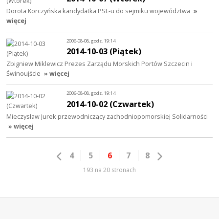
Dorota Korczyńska kandydatka PSL-u do sejmiku województwa
»
więcej
2006-08-08, godz. 19:14
2014-10-03 (Piątek)
Zbigniew Miklewicz Prezes Zarządu Morskich Portów Szczecin i
Świnoujście
» więcej
2006-08-08, godz. 19:14
2014-10-02 (Czwartek)
Mieczysław Jurek przewodniczący zachodniopomorskiej Solidarności
» więcej
4
5
6
7
8
193 na 20 stronach