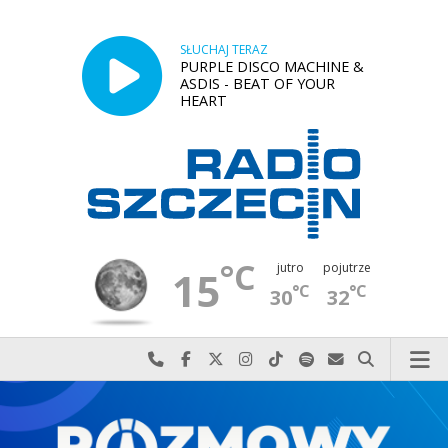
SŁUCHAJ TERAZ
PURPLE DISCO MACHINE &
ASDIS - BEAT OF YOUR
HEART
°C
jutro
pojutrze
15
°C
°C
30
32
Najlepiej po prostu do nas zadzwoń
Odwiedź nas na Facebook-u
Odwiedź nas na X
Odwiedź nas na Instagram-ie
Odwiedź nas na TikTok-u
Szukaj nas na Spotify
Wyślij do nas w
Szukaj