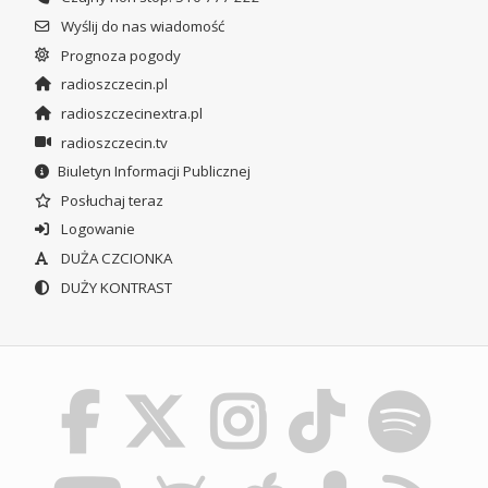
Wyślij do nas wiadomość
Prognoza pogody
radioszczecin.pl
radioszczecinextra.pl
radioszczecin.tv
Biuletyn Informacji Publicznej
Posłuchaj teraz
Logowanie
DUŻA CZCIONKA
DUŻY KONTRAST