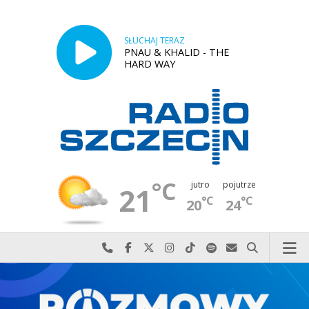
SŁUCHAJ TERAZ
PNAU & KHALID - THE
HARD WAY
°C
jutro
pojutrze
21
°C
°C
20
24
Najlepiej po prostu do nas zadzwoń
Odwiedź nas na Facebook-u
Odwiedź nas na X
Odwiedź nas na Instagram-ie
Odwiedź nas na TikTok-u
Szukaj nas na Spotify
Wyślij do nas w
Szukaj