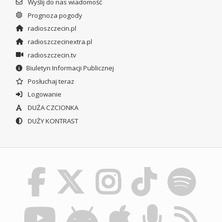
Wyślij do nas wiadomość
Prognoza pogody
radioszczecin.pl
radioszczecinextra.pl
radioszczecin.tv
Biuletyn Informacji Publicznej
Posłuchaj teraz
Logowanie
DUŻA CZCIONKA
DUŻY KONTRAST