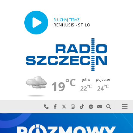
SŁUCHAJ TERAZ
RENI JUSIS - STILO
°C
jutro
pojutrze
19
°C
°C
22
24
Najlepiej po prostu do nas zadzwoń
Odwiedź nas na Facebook-u
Odwiedź nas na X
Odwiedź nas na Instagram-ie
Odwiedź nas na TikTok-u
Szukaj nas na Spotify
Wyślij do nas w
Szukaj