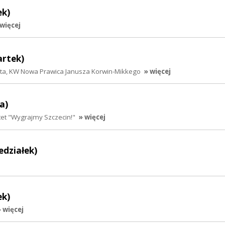
ek)
 więcej
artek)
sta, KW Nowa Prawica Janusza Korwin-Mikkego
» więcej
a)
et "Wygrajmy Szczecin!"
» więcej
edziałek)
ek)
» więcej