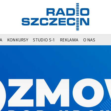
A
KONKURSY
STUDIO S-1
REKLAMA
O NAS