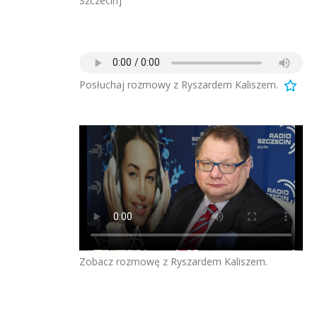
Szczecin]
Posłuchaj rozmowy z Ryszardem Kaliszem.
Zobacz rozmowę z Ryszardem Kaliszem.