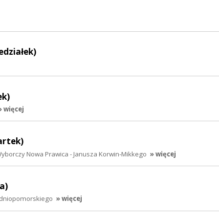
edziałek)
ek)
» więcej
artek)
Wyborczy Nowa Prawica - Janusza Korwin-Mikkego
» więcej
a)
hodniopomorskiego
» więcej