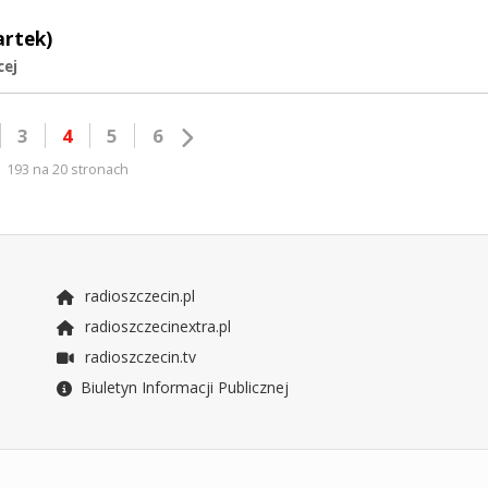
artek)
cej
3
4
5
6
193 na 20 stronach
radioszczecin.pl
radioszczecinextra.pl
radioszczecin.tv
Biuletyn Informacji Publicznej